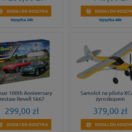
DODAJ DO KOSZYKA
DODAJ DO KOSZY
Wysyłka 24h
Wysyłka 48h
uar 100th Anniversary
Samolot na pilota XC
zestaw Revell 5667
żyroskopem
299,00 zł
379,00 zł
DODAJ DO KOSZYKA
DODAJ DO KOSZY