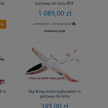
ota
Gotowy do lotu RTF
1 089,00 zł
powiadom o dostępności
KA
chwilowy brak
t rc
Sky King motoszybowiec rc
gotowy do lotu
349,00 zł