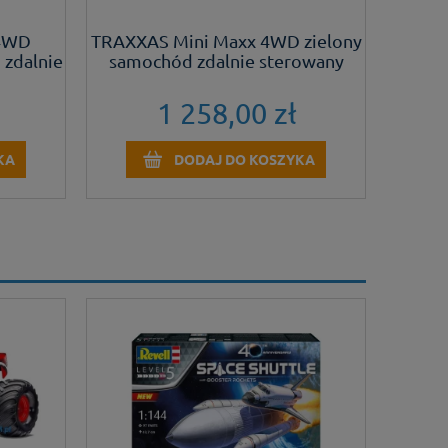
 4WD
TRAXXAS Mini Maxx 4WD zielony
TRA
zdalnie
samochód zdalnie sterowany
1 258,00 zł
KA
DODAJ DO KOSZYKA