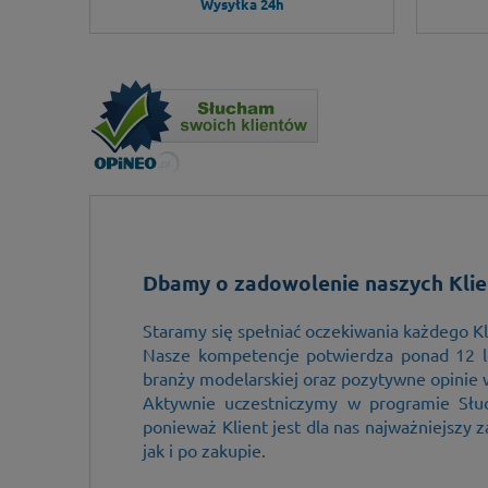
Wysyłka 24h
Wspaniałe podejście do klienta. Szybka i 
Dbamy o zadowolenie naszych Klie
kontakt telefoniczny. A trzeba wspomnieć
więc urwanie głowy, a jednak da się mieć c
Staramy się spełniać oczekiwania każdego Kl
poziomie 6+ :) Polecam każdemu
Nasze kompetencje potwierdza ponad 12 l
Marta 6+/5
branży modelarskiej oraz pozytywne opinie 
Aktywnie uczestniczymy w programie Słu
ponieważ Klient jest dla nas najważniejszy
jak i po zakupie.