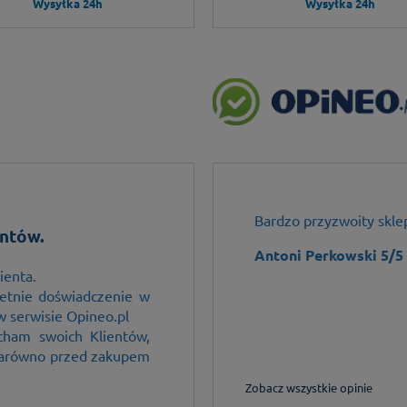
Wysyłka 24h
Wysyłka 24h
sprawna wysyłka - przemiły
Bardzo przyzwoity sklep
ntów.
 ze czas przedświąteczny
Antoni Perkowski 5/5
ierpliwość i działać na
ienta.
etnie doświadczenie w
w serwisie Opineo.pl
cham swoich Klientów,
 zarówno przed zakupem
Zobacz wszystkie opinie
Kupuję w tym sklepie od