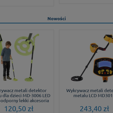
wysokim poziomie ,bard
najważniejsze stany m
dostępnością. Szczerze
Nowości
Lucjan Kupiec
ywacz metali detektor
Wykrywacz metali det
u dla dzieci MD-3006 LED
metalu LCD MD301
dporny lekki akcesoria
120,50 zł
243,40 zł