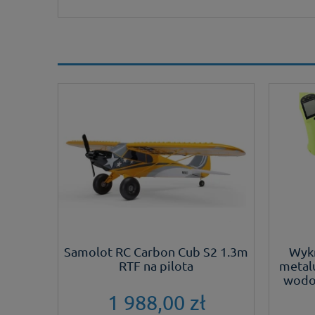
jany z
Samolot RC Carbon Cub S2 1.3m
Wykr
RTF na pilota
metal
wodoo
1 988,00 zł