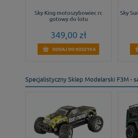
b z
Sky King motoszybowiec rc
Sky Su
ki
gotowy do lotu
349,00 zł
KA
DODAJ DO KOSZYKA
Specjalistyczny Sklep Modelarski F3M -