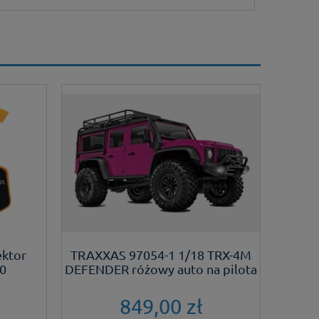
zo szybka wysyłka jak zawsze a co
agazynowe w sklepie internetowym zgodne z
 polecam ten sklep wszystkim.
ektor
TRAXXAS 97054-1 1/18 TRX-4M
Sm
0
DEFENDER różowy auto na pilota
wyświe
849,00 zł