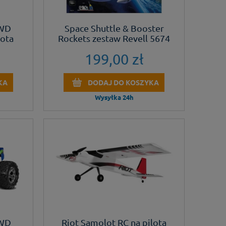
2WD
Space Shuttle & Booster
lota
Rockets zestaw Revell 5674
199,00 zł
KA
DODAJ DO KOSZYKA
Wysyłka 24h
2WD
Riot Samolot RC na pilota