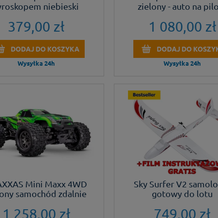
yroskopem niebieski
zielony - auto na pil
379,00 zł
1 080,00 zł
DODAJ DO KOSZYKA
DODAJ DO KOSZY
Wysyłka 24h
Wysyłka 24h
XXAS Mini Maxx 4WD
Sky Surfer V2 samolo
lony samochód zdalnie
gotowy do lotu
sterowany
1 258,00 zł
749,00 zł