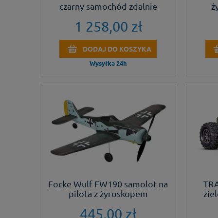
czarny samochód zdalnie
ż
sterowany
1 258,00 zł
DODAJ DO KOSZYKA
Wysyłka 24h
Focke Wulf FW190 samolot na
TRA
pilota z żyroskopem
zie
445,00 zł