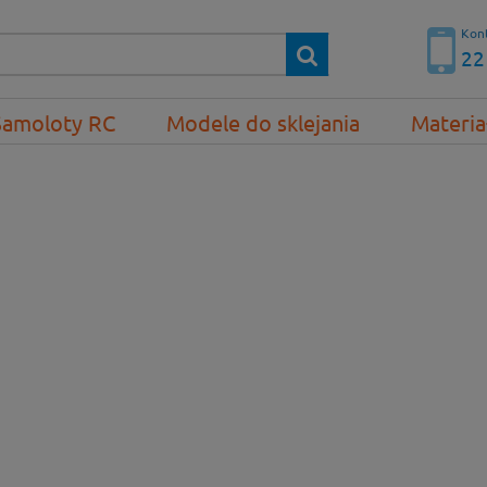
Kont
22
Samoloty RC
Modele do sklejania
Materia