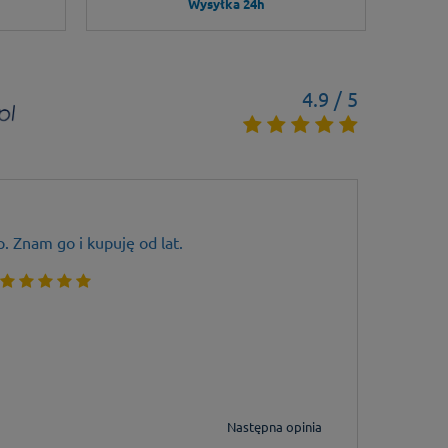
Wysyłka 24h
4.9 / 5
. Znam go i kupuję od lat.
Szybk
Cyku
Następna opinia
 ładnych kilku lat, profesjonalna obsługa na