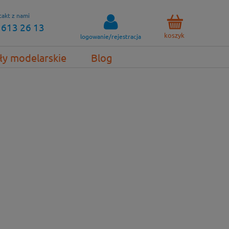
akt z nami
 613 26 13
koszyk
logowanie/rejestracja
ły modelarskie
Blog