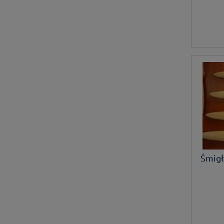
Śmigł