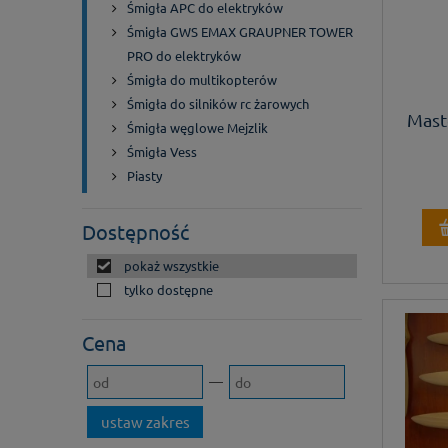
Śmigła APC do elektryków
Śmigła GWS EMAX GRAUPNER TOWER
PRO do elektryków
Śmigła do multikopterów
Śmigła do silników rc żarowych
Maste
Śmigła węglowe Mejzlik
Śmigła Vess
Piasty
Dostępność
pokaż wszystkie
tylko dostępne
Cena
ustaw zakres