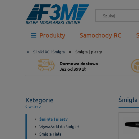
-->
Produkty
Samochody RC
Prezenty
»
»
Silniki RC i Śmigła
Śmigła | piasty
Darmowa dostawa
Już od 399 zł
Śmigła 
Kategorie
wstecz
Śmigła | piasty
Wyważarki do śmigieł
Śmigła Fiala