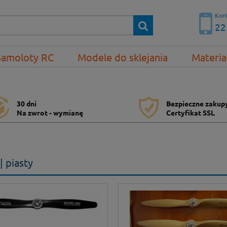
Kont
22
Samoloty RC
Modele do sklejania
Materia
30 dni
Bezpieczne zakup
Na zwrot - wymianę
Certyfikat SSL
| piasty