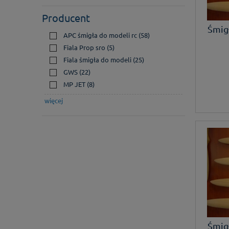
Producent
Śmig
APC śmigła do modeli rc
(58)
Fiala Prop sro
(5)
Fiala śmigła do modeli
(25)
GWS
(22)
MP JET
(8)
więcej
Śmig