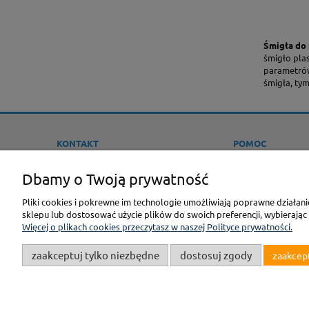
Śmigła do
śmigło plas
parametrów
śmigła, tym
KONTAKT
POMOC
Sklep Modelarski F3M
JAK KUPOWAĆ ?
Dbamy o Twoją prywatność
ONLINE
PROMOCJE
tel.:
22-613-26-13
Pliki cookies i pokrewne im technologie umożliwiają poprawne działan
REGULAMINY
e-mail:
BIURO@F3M.PL
sklepu lub dostosować użycie plików do swoich preferencji, wybierając
POLITYKA PRYWAT
Więcej o plikach cookies przeczytasz w naszej Polityce prywatności.
OPINIE KLIENTÓW
zaakceptuj tylko niezbędne
dostosuj zgody
zaakcep
GPSR