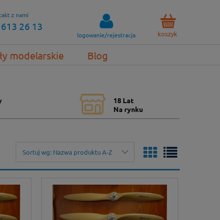
akt z nami
 613 26 13
koszyk
logowanie/rejestracja
ły modelarskie
Blog
y
18 Lat
Na rynku
Sortuj wg:
Nazwa produktu A-Z