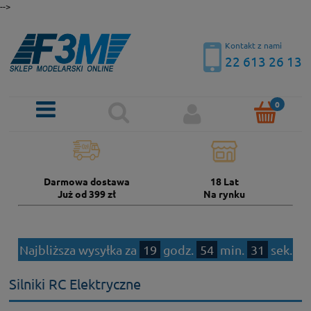
-->
Kontakt z nami
22 613 26 13
Darmowa dostawa
18 Lat
Już od 399 zł
Na rynku
Najbliższa wysyłka za
19
godz.
54
min.
31
sek.
Silniki RC Elektryczne