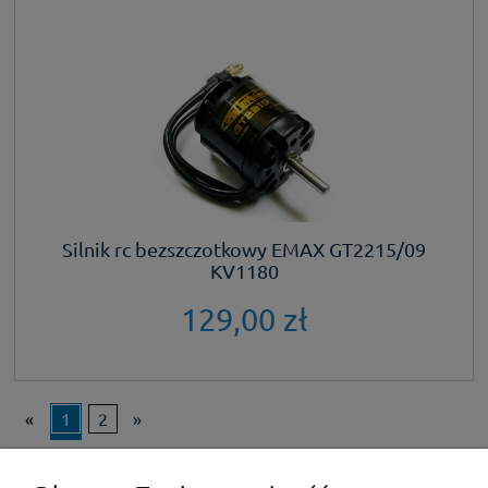
Silnik rc bezszczotkowy EMAX GT2215/09
KV1180
129,00 zł
«
1
2
»