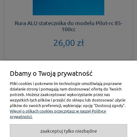
Rura ALU statecznika do modelu Pilot-rc 85-
100cc
26,00 zł
Dbamy o Twoją prywatność
KONTAKT
Pliki cookies i pokrewne im technologie umożliwiają poprawne
działanie strony i pomagają nam dostosować ofertę do Twoich
POMOC
potrzeb. Możesz zaakceptować wykorzystanie przez nas
wszystkich tych plików i przejść do sklepu lub dostosować użycie
plików do swoich preferencji, wybierając opcję "Dostosuj zgody".
PŁATNOŚCI I DOSTAWA
Więcej o plikach cookies przeczytasz w naszej Polityce
prywatności.
GWARANCJA I ZWROT
zaakceptuj tylko niezbędne