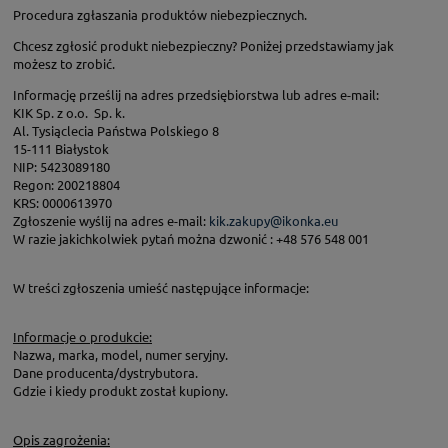
Procedura zgłaszania produktów niebezpiecznych.
Chcesz zgłosić produkt niebezpieczny? Poniżej przedstawiamy jak
możesz to zrobić.
Informację prześlij na adres przedsiębiorstwa lub adres e-mail:
KIK Sp. z o.o. Sp. k.
Al. Tysiąclecia Państwa Polskiego 8
15-111 Białystok
NIP: 5423089180
Regon: 200218804
KRS: 0000613970
Zgłoszenie wyślij na adres e-mail:
kik.zakupy@ikonka.eu
W razie jakichkolwiek pytań można dzwonić : +48 576 548 001
W treści zgłoszenia umieść następujące informacje:
Informacje o produkcie:
Nazwa, marka, model, numer seryjny.
Dane producenta/dystrybutora.
Gdzie i kiedy produkt został kupiony.
Opis zagrożenia: