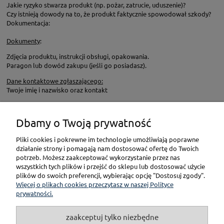
Jakie ryzyko stwarza produkt (np. pożar, zatrucie, uduszenie)?
Czy istnieją dowody na to, że produkt faktycznie spowodował szkody?
Dokumentacja:
Dokumenty
:
Zdjęcia produktu, instrukcji obsługi, opakowania.
Paragon lub dowód zakupu (jeśli go posiadasz).
Dane kontaktowe zgłaszającego:
Twoje imię i nazwisko oraz kontakt
Dbamy o Twoją prywatność
KONTAKT
Pliki cookies i pokrewne im technologie umożliwiają poprawne
działanie strony i pomagają nam dostosować ofertę do Twoich
POMOC
potrzeb. Możesz zaakceptować wykorzystanie przez nas
wszystkich tych plików i przejść do sklepu lub dostosować użycie
plików do swoich preferencji, wybierając opcję "Dostosuj zgody".
PŁATNOŚCI I DOSTAWA
Więcej o plikach cookies przeczytasz w naszej Polityce
prywatności.
GWARANCJA I ZWROT
zaakceptuj tylko niezbędne