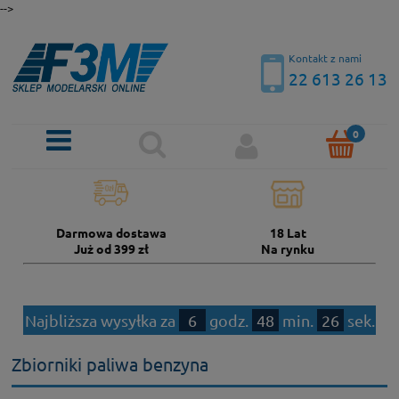
-->
Kontakt z nami
22 613 26 13
Darmowa dostawa
18 Lat
Już od 399 zł
Na rynku
Najbliższa wysyłka za
6
godz.
48
min.
25
sek.
Zbiorniki paliwa benzyna