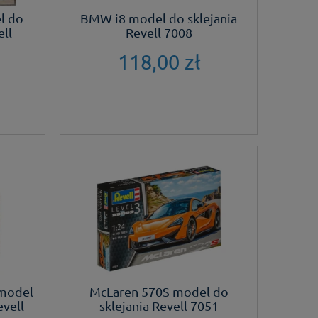
l do
BMW i8 model do sklejania
ell
Revell 7008
118,00 zł
 model
McLaren 570S model do
evell
sklejania Revell 7051