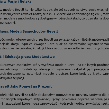
a w Pasję i Relaks
 w modele Revell to nie tylko hobby, ale też sposób na stworzenie własnej 
la wielu jest to również rodzaj relaksu i ucieczki od codziennego zgiełku, mo
vell modele samochodów są dostępne w różnych skalach, co pozwala na dopa
rzestrzeni.
ność Modeli Samochodów Revell
ść modeli oferowanych przez Revell sprawia, że każdy miłośnik motoryzacji 
pejskie klasyki typu Volkswagen Garbus, aż po ekstremalne wydania sa
 zbudowanie unikalnej kolekcji, która jest odzwierciedleniem osobistych zain
ć i Edukacja przez Modelarstwo
luczowych aspektów, który wyróżnia modele Revell na tle innych producen
oświadczonych modelarzy, oferując im wyzwanie i satysfakcję z precyzyj
ących dostępne są natomiast modele prostsze, które krok po kroku wpr
zwijania tej pasji.
evell Jako Pomysł na Prezent
delarskie Revell są także doskonałym pomysłem na prezent, zarówno dla dzi
 rodzinnych wspólnych aktywności, łącząc pokolenia poprzez wspólną pa
i narzędziami, które mogą wprowadzić młodszych modelarzy w świat nauki, tec