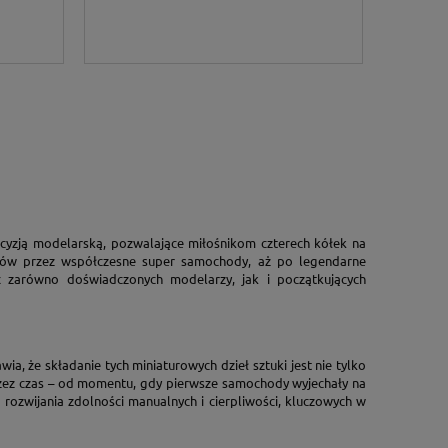
ecyzją modelarską, pozwalające miłośnikom czterech kółek na
rów przez współczesne super samochody, aż po legendarne
ąc zarówno doświadczonych modelarzy, jak i początkujących
, że składanie tych miniaturowych dzieł sztuki jest nie tylko
rzez czas – od momentu, gdy pierwsze samochody wyjechały na
 rozwijania zdolności manualnych i cierpliwości, kluczowych w