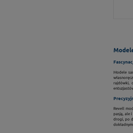
Modele
Fascynac
Modele sam
własnoręc
rajdówki, 
entuzjastó
Precyzyj
Revell mod
pasją, ale
drogi, po 
dokładnym 