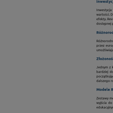
Inwestycj
Inwestycja
wartości. D
efekty. Re
dostępnej p
Różnorod
Różnorodno
przez euro
umożliwiają
Złożonoś
Jednym z k
bardziej d
początkuj
dalszego ro
Modele R
Zestawy mo
wyjścia do
edukacyjnym