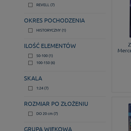
REVELL
(7)
OKRES POCHODZENIA
HISTORYCZNY
(1)
Z
ILOŚĆ ELEMENTÓW
Merce
model
50-100
(1)
100-150
(6)
SKALA
1:24
(7)
ROZMIAR PO ZŁOŻENIU
DO 20 cm
(7)
GRUPA WIEKOWA