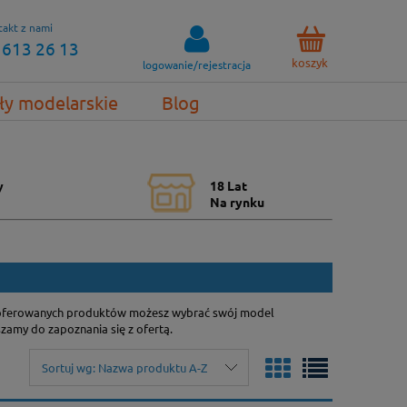
akt z nami
 613 26 13
koszyk
logowanie/rejestracja
ły modelarskie
Blog
y
18 Lat
Na rynku
lu oferowanych produktów możesz wybrać swój model
szamy do zapoznania się z ofertą.
Sortuj wg:
Nazwa produktu A-Z