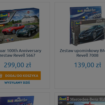
uar 100th Anniversary
Zestaw upominkowy B
zestaw Revell 5667
Revell 7008
299,00 zł
139,00 zł
DODAJ DO KOSZYKA
WYSYŁAMY DZIŚ