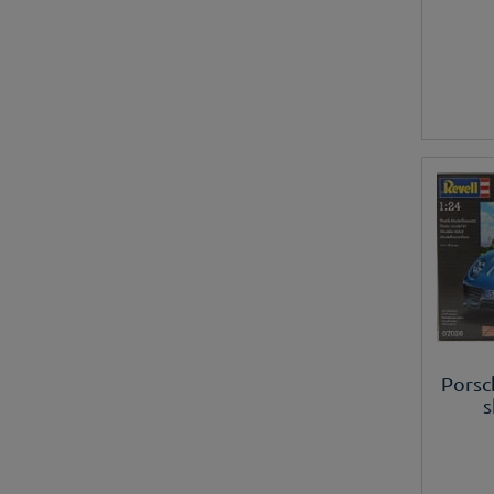
Porsc
s