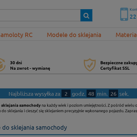
Kont
22
Samoloty RC
Modele do sklejania
Materia
30 dni
Bezpieczne zakup
Na zwrot - wymianę
Certyfikat SSL
Najbliższa wysyłka za
2
godz.
48
min.
25
sek.
 sklejania samochody
na każdy wiek i poziom umiejętności. Z pośród wie
do sklejania i cieszyć się sklejaniem precyzyjnie wykonanego pojazdu. Zapra
 do sklejania samochody