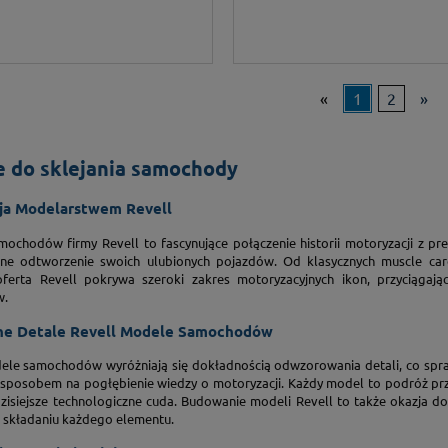
«
1
2
»
 do sklejania samochody
ja Modelarstwem Revell
ochodów firmy Revell to fascynujące połączenie historii motoryzacji z pr
zne odtworzenie swoich ulubionych pojazdów. Od klasycznych muscle ca
oferta Revell pokrywa szeroki zakres motoryzacyjnych ikon, przyciągaj
w.
ne Detale Revell Modele Samochodów
ele samochodów wyróżniają się dokładnością odwzorowania detali, co sprawia
 i sposobem na pogłębienie wiedzy o motoryzacji. Każdy model to podróż p
dzisiejsze technologiczne cuda. Budowanie modeli Revell to także okazja do
składaniu każdego elementu.