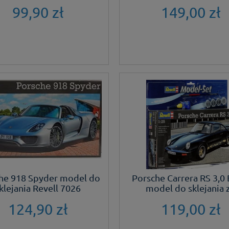
99,90 zł
149,00 zł
he 918 Spyder model do
Porsche Carrera RS 3,0 
klejania Revell 7026
model do sklejania 
124,90 zł
119,00 zł