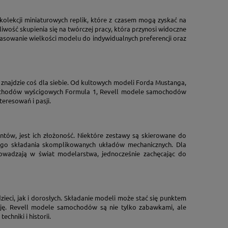
kolekcji miniaturowych replik, które z czasem mogą zyskać na
żliwość skupienia się na twórczej pracy, która przynosi widoczne
sowanie wielkości modelu do indywidualnych preferencji oraz
znajdzie coś dla siebie. Od kultowych modeli Forda Mustanga,
mochodów wyścigowych Formula 1, Revell modele samochodów
teresowań i pasji.
tów, jest ich złożoność. Niektóre zestawy są skierowane do
nego składania skomplikowanych układów mechanicznych. Dla
owadzają w świat modelarstwa, jednocześnie zachęcając do
eci, jak i dorosłych. Składanie modeli może stać się punktem
sję. Revell modele samochodów są nie tylko zabawkami, ale
hniki i historii.