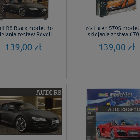
di R8 Black model do
McLaren 570S model
lejania zestaw Revell
sklejania zestaw 670
139,00 zł
139,00 zł