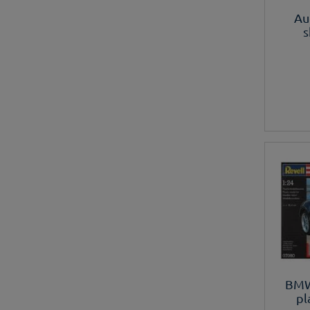
Au
s
BMW
pl