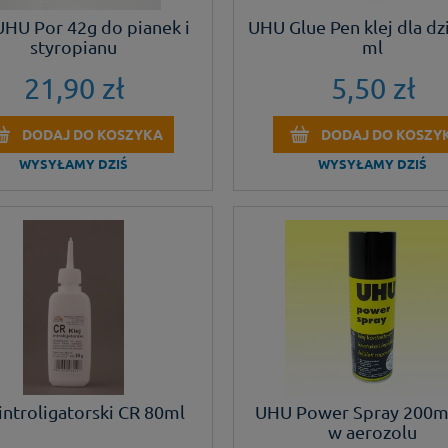
UHU Por 42g do pianek i
UHU Glue Pen klej dla dz
styropianu
ml
21,90 zł
5,50 zł
DODAJ DO KOSZYKA
DODAJ DO KOSZY
WYSYŁAMY DZIŚ
WYSYŁAMY DZIŚ
 introligatorski CR 80ml
UHU Power Spray 200ml,
w aerozolu