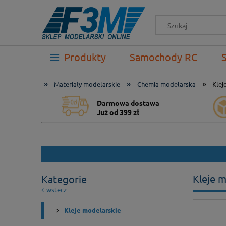
-->
Produkty
Samochody RC
Prezenty
»
»
»
Materiały modelarskie
Chemia modelarska
Klej
Darmowa dostawa
Już od 399 zł
Kleje m
Kategorie
wstecz
Kleje modelarskie