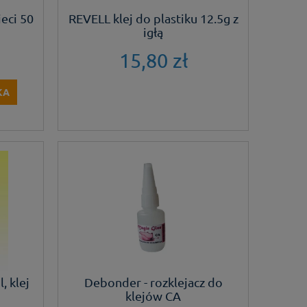
ieci 50
REVELL klej do plastiku 12.5g z
igłą
15,80 zł
KA
 klej
Debonder - rozklejacz do
klejów CA