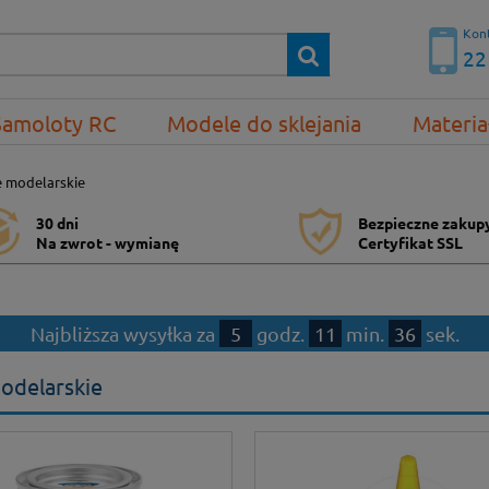
Kont
22
Samoloty RC
Modele do sklejania
Materia
e modelarskie
30 dni
Bezpieczne zakup
Na zwrot - wymianę
Certyfikat SSL
Najbliższa wysyłka za
5
godz.
11
min.
35
sek.
odelarskie