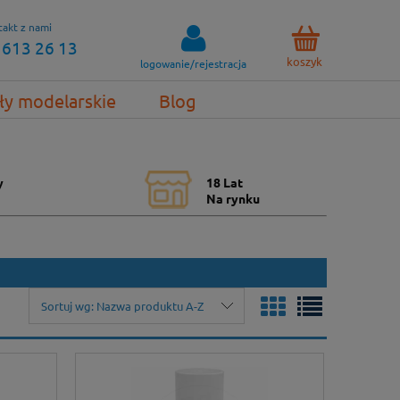
akt z nami
 613 26 13
koszyk
logowanie/rejestracja
ły modelarskie
Blog
y
18 Lat
Na rynku
Sortuj wg:
Nazwa produktu A-Z