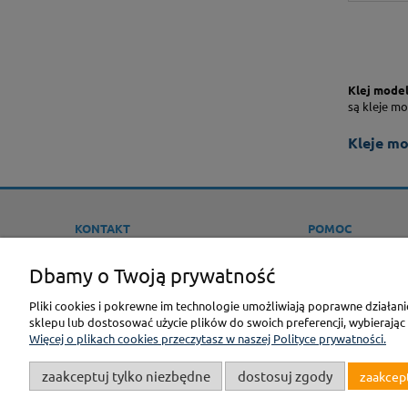
Klej model
są kleje mo
Kleje mo
KONTAKT
POMOC
Sklep Modelarski F3M
JAK KUPOWAĆ ?
Dbamy o Twoją prywatność
ONLINE
PROMOCJE
tel.:
22-613-26-13
Pliki cookies i pokrewne im technologie umożliwiają poprawne działan
REGULAMINY
e-mail:
BIURO@F3M.PL
sklepu lub dostosować użycie plików do swoich preferencji, wybierając
POLITYKA PRYWAT
Więcej o plikach cookies przeczytasz w naszej Polityce prywatności.
OPINIE KLIENTÓW
zaakceptuj tylko niezbędne
dostosuj zgody
zaakcep
GPSR