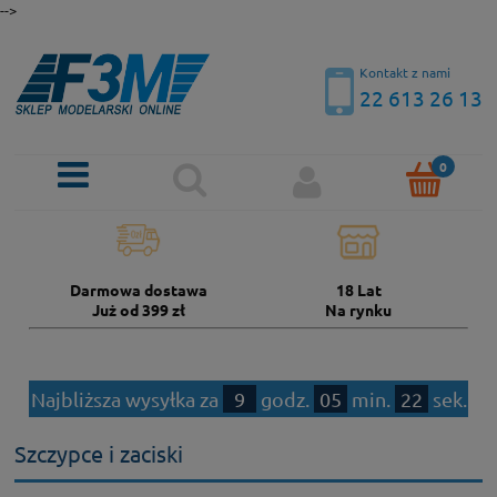
-->
Kontakt z nami
22 613 26 13
Darmowa dostawa
18 Lat
Już od 399 zł
Na rynku
Najbliższa wysyłka za
9
godz.
05
min.
22
sek.
Szczypce i zaciski