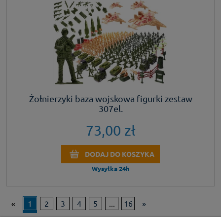
Żołnierzyki baza wojskowa figurki zestaw
307el.
73,00 zł
DODAJ DO KOSZYKA
Wysyłka 24h
«
1
2
3
4
5
...
16
»