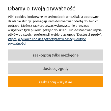
Dbamy o Twoją prywatność
KONTAKT
Pliki cookies i pokrewne im technologie umożliwiają poprawne
działanie strony i pomagają nam dostosować ofertę do Twoich
POMOC
potrzeb. Możesz zaakceptować wykorzystanie przez nas
wszystkich tych plików i przejść do sklepu lub dostosować użycie
plików do swoich preferencji, wybierając opcję "Dostosuj zgody".
PŁATNOŚCI I DOSTAWA
Więcej o plikach cookies przeczytasz w naszej Polityce
prywatności.
GWARANCJA I ZWROT
zaakceptuj tylko niezbędne
O NAS
dostosuj zgody
zaakceptuj wszystkie
pokaż pełną wersję strony
(c)2019 Internetowy Sklep Modelarski online F3M.pl
Sklep internetowy Shoper.pl