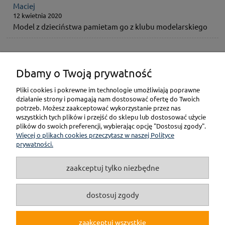
Maciej
12 kwietnia 2020
Model z dzieciństwa pamietam go z klubu modelarskiego
Dbamy o Twoją prywatność
KONTAKT
Pliki cookies i pokrewne im technologie umożliwiają poprawne
działanie strony i pomagają nam dostosować ofertę do Twoich
POMOC
potrzeb. Możesz zaakceptować wykorzystanie przez nas
wszystkich tych plików i przejść do sklepu lub dostosować użycie
plików do swoich preferencji, wybierając opcję "Dostosuj zgody".
PŁATNOŚCI I DOSTAWA
Więcej o plikach cookies przeczytasz w naszej Polityce
prywatności.
GWARANCJA I ZWROT
zaakceptuj tylko niezbędne
O NAS
dostosuj zgody
zaakceptuj wszystkie