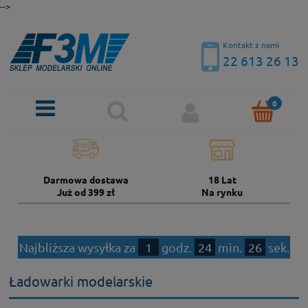
-->
Kontakt z nami
22 613 26 13
Darmowa dostawa
18 Lat
Już od 399 zł
Na rynku
Najbliższa wysyłka za
1
godz.
24
min.
25
sek.
Ładowarki modelarskie