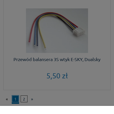
Przewód balansera 3S wtyk E-SKY, Dualsky
5,50 zł
«
1
2
»