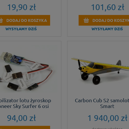
niebieski
19,90 zł
101,60 zł
DODAJ DO KOSZYKA
DODAJ DO KOSZY
WYSYŁAMY DZIŚ
WYSYŁAMY DZIŚ
bilizator lotu żyroskop
Carbon Cub S2 samolo
oneer Sky Surfer 6 osi
Smart
94,00 zł
1 940,00 zł
dostawa wkrótce