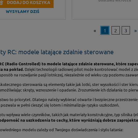
DODAJ DO KOSZYKA
WYSYŁAMY DZIŚ
«
1
2
3
»
ty RC: modele latające zdalnie sterowane
C (Radio Controlled) to modele latające zdalnie sterowane, które zape
a na pokład.
Dzięki technologii radiowej pilot może kontrolować model z zi
posób na rozwijanie pasji lotniczej, niezależnie od wieku czy poziomu zaaw
utecznego sterowania są elementy takie jak lotki, ster wysokości i ster ki
możliwiając skręty, wznoszenie i opadanie. Zrozumienie ich działania to pier
two to priorytet. Dlatego należy wybierać otwarte i bezpieczne przestrzenie, 
pozwala w pełni cieszyć się lotem i minimalizuje ryzyko uszkodzeń.
otu wpływa wiele czynników, takich jak materiały konstrukcyjne, typ silnika (e
 odporność na uszkodzenia to cechy, które wyróżniają dobrze zaprojekt
wiedniego modelu zależy od Twojego doświadczenia i stylu latania: