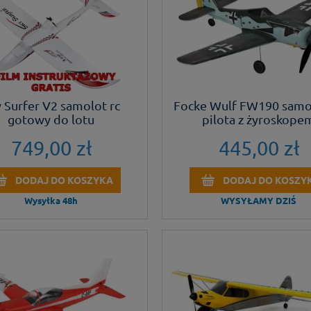
 Surfer V2 samolot rc
Focke Wulf FW190 samo
gotowy do lotu
pilota z żyroskope
749,00 zł
445,00 zł
DODAJ DO KOSZYKA
DODAJ DO KOSZY
Wysyłka 48h
WYSYŁAMY DZIŚ