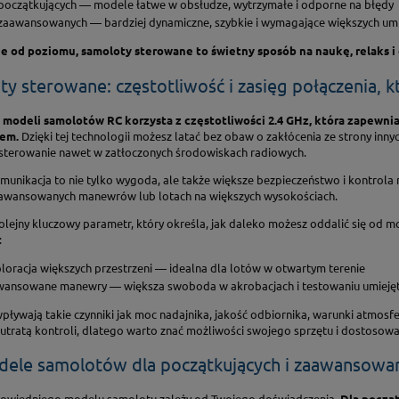
początkujących — modele łatwe w obsłudze, wytrzymałe i odporne na błędy
zaawansowanych — bardziej dynamiczne, szybkie i wymagające większych umi
e od poziomu, samoloty sterowane to świetny sposób na naukę, relaks 
y sterowane: częstotliwość i zasięg połączenia, 
modeli samolotów RC korzysta z częstotliwości 2.4 GHz, która zapewni
iem.
Dzięki tej technologii możesz latać bez obaw o zakłócenia ze strony innyc
 sterowanie nawet w zatłoczonych środowiskach radiowych.
omunikacja to nie tylko wygoda, ale także większe bezpieczeństwo i kontrol
aawansowanych manewrów lub lotach na większych wysokościach.
olejny kluczowy parametr, który określa, jak daleko możesz oddalić się od mo
:
loracja większych przestrzeni — idealna dla lotów w otwartym terenie
ansowane manewry — większa swoboda w akrobacjach i testowaniu umiejęt
pływają takie czynniki jak moc nadajnika, jakość odbiornika, warunki atmos
utratą kontroli, dlatego warto znać możliwości swojego sprzętu i dostosow
dele samolotów dla początkujących i zaawansowa
wiedniego modelu samolotu zależy od Twojego doświadczenia.
Dla począt