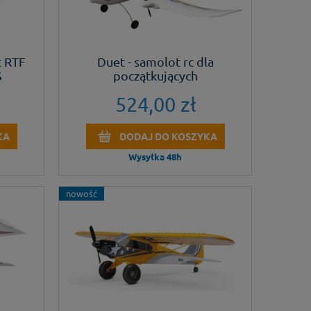
t RTF
Duet - samolot rc dla
S
początkujących
524,00 zł
KA
DODAJ DO KOSZYKA
Wysyłka 48h
nowość