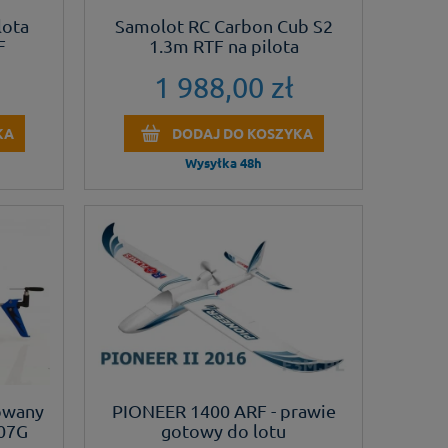
lota
Samolot RC Carbon Cub S2
F
1.3m RTF na pilota
1 988,00 zł
KA
DODAJ DO KOSZYKA
Wysyłka 48h
rowany
PIONEER 1400 ARF - prawie
107G
gotowy do lotu