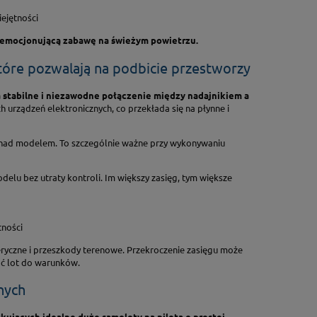
ejętności
i emocjonującą zabawę na świeżym powietrzu.
które pozwalają na podbicie przestworzy
a stabilne i niezawodne połączenie między nadajnikiem a
h urządzeń elektronicznych, co przekłada się na płynne i
a nad modelem. To szczególnie ważne przy wykonywaniu
delu bez utraty kontroli. Im większy zasięg, tym większe
ności
feryczne i przeszkody terenowe. Przekroczenie zasięgu może
ać lot do warunków.
nych
kujących idealne duże samoloty na pilota o prostej