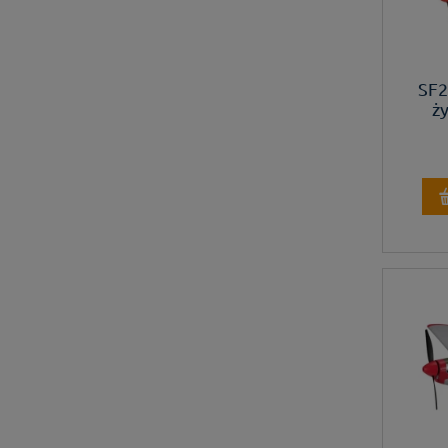
SF2
ż