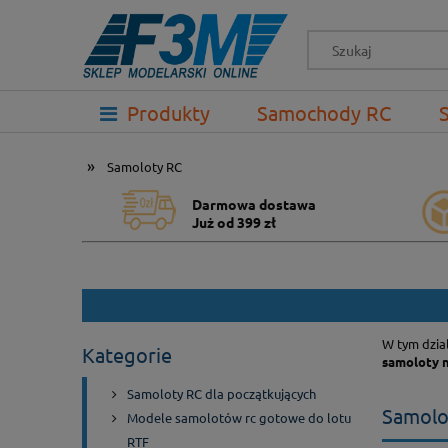
-->
Produkty
Samochody RC
Prezenty
»
Samoloty RC
Darmowa dostawa
Już od 399 zł
W tym dzia
Kategorie
samoloty n
Samoloty RC dla początkujących
Samolo
Modele samolotów rc gotowe do lotu
RTF