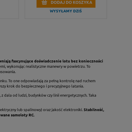
DODAJ DO KOSZYKA
WYSYŁAMY DZIŚ
wniają fascynujące doświadczenie lotu bez konieczności
emi, wykonując realistyczne manewry w powietrzu. To
ansowania.
erunku. To one odpowiadają za pełną kontrolę nad ruchem
wszy krok do bezpiecznego i precyzyjnego latania.
z dala od ludzi, budynków czy linii energetycznych. Taka
lektryczny lub spalinowy) oraz jakość elektroniki.
Stabilność,
owane samoloty RC.