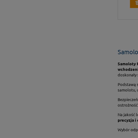
Samolo
Samoloty R
wchodzeni
doskonały s
Podstawą sk
samolotu, u
Bezpieczeńs
ostrożność 
Na jakość l
precyzja i
Wybór odpo