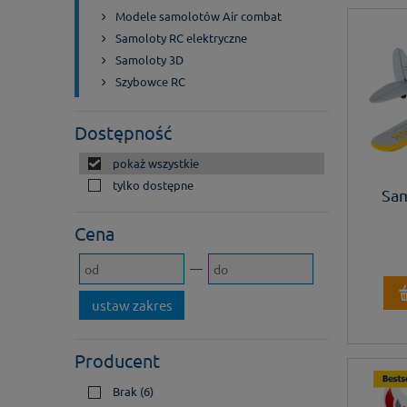
Modele samolotów Air combat
Samoloty RC elektryczne
Samoloty 3D
Szybowce RC
Dostępność
pokaż wszystkie
tylko dostępne
Sam
Cena
ustaw zakres
Producent
Brak
(6)