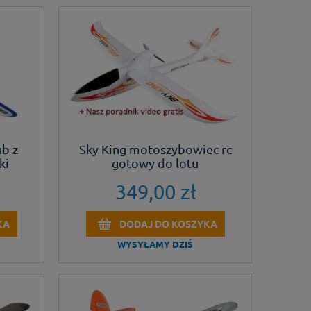
ub z
Sky King motoszybowiec rc
ki
gotowy do lotu
349,00 zł
KA
DODAJ DO KOSZYKA
WYSYŁAMY DZIŚ