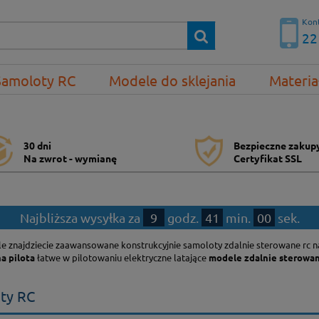
Kont
22
Samoloty RC
Modele do sklejania
Materia
30 dni
Bezpieczne zakup
Na zwrot - wymianę
Certyfikat SSL
Najbliższa wysyłka za
9
godz.
40
min.
59
sek.
le znajdziecie zaawansowane konstrukcyjnie samoloty zdalnie sterowane rc n
a pilota
łatwe w pilotowaniu elektryczne latające
modele zdalnie sterowa
ty RC