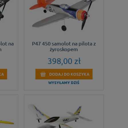
lot na
P47 450 samolot na pilota z
m
żyroskopem
398,00 zł
KA
DODAJ DO KOSZYKA
WYSYŁAMY DZIŚ