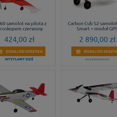
60 samolot na pilota z
Carbon Cub S2 samolo
yroskopem czerwony
Smart + moduł GP
424,00 zł
2 890,00 zł
DODAJ DO KOSZYKA
DODAJ DO KOSZY
WYSYŁAMY DZIŚ
na zamówienie