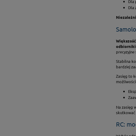
Dla 
Dla 
Niezależni
Samolot
Większość 
odbiornik
precyzyjne
Stabilna k
bardziej z
Zasięg to k
możliwości
Eksp
Zaaw
Na zasięg w
skutkować 
RC: mo
Wybór odpo