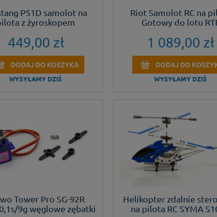
tang P51D samolot na
Riot Samolot RC na pi
pilota z żyroskopem
Gotowy do lotu RT
449,00 zł
1 089,00 zł
DODAJ DO KOSZYKA
DODAJ DO KOSZY
WYSYŁAMY DZIŚ
WYSYŁAMY DZIŚ
rwo Tower Pro SG-92R
Helikopter zdalnie ste
/0,1s/9g węglowe zębatki
na pilota RC SYMA S