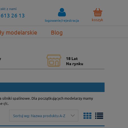
akt z nami
 613 26 13
koszyk
logowanie/rejestracja
ły modelarskie
Blog
y
18 Lat
Na rynku
a silniki spalinowe. Dla początkujących modelarzy mamy
n
e r/c.
Sortuj wg:
Nazwa produktu A-Z