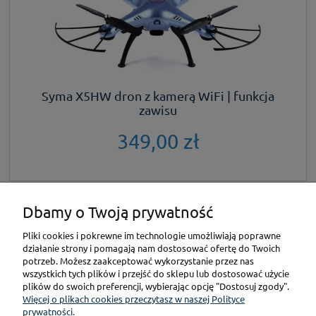
Syma X5HW dron z kamerą WiFi | funkcja
zawisu
349,00 zł
Dbamy o Twoją prywatność
KONTAKT
Pliki cookies i pokrewne im technologie umożliwiają poprawne
działanie strony i pomagają nam dostosować ofertę do Twoich
POMOC
potrzeb. Możesz zaakceptować wykorzystanie przez nas
wszystkich tych plików i przejść do sklepu lub dostosować użycie
plików do swoich preferencji, wybierając opcję "Dostosuj zgody".
PŁATNOŚCI I DOSTAWA
Więcej o plikach cookies przeczytasz w naszej Polityce
prywatności.