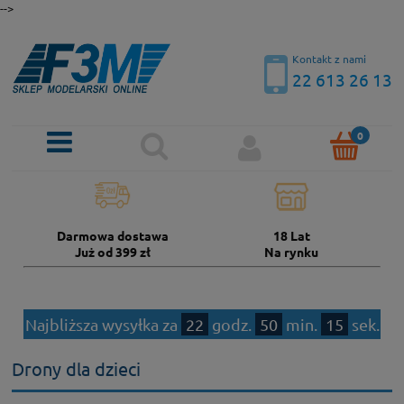
-->
Kontakt z nami
22 613 26 13
Darmowa dostawa
18 Lat
Już od 399 zł
Na rynku
Najbliższa wysyłka za
22
godz.
50
min.
15
sek.
Drony dla dzieci