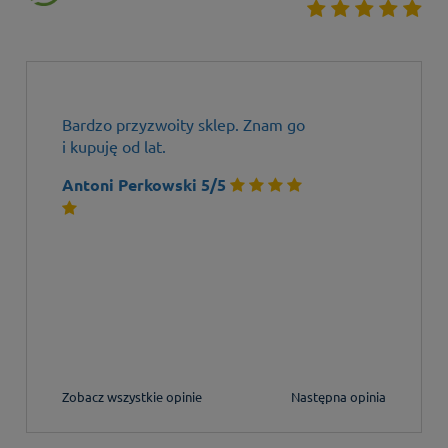
Bardzo przyzwoity sklep. Znam go
Szybko, m
i kupuję od lat.
cena. Po
Antoni Perkowski 5/5
Cykut 5
Zobacz wszystkie opinie
Następna opinia