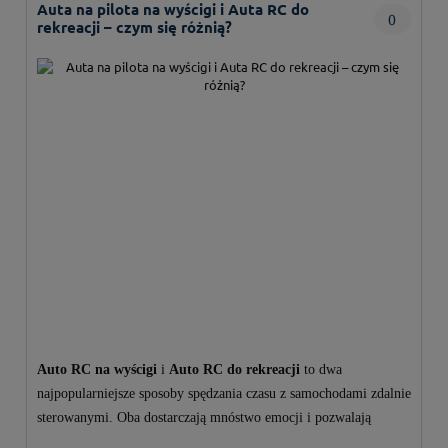
Auta na pilota na wyścigi i Auta RC do
0
rekreacji – czym się różnią?
Auto RC na wyścigi
i
Auto
RC do rekreacji
to dwa
najpopularniejsze sposoby spędzania czasu z samochodami zdalnie
sterowanymi. Oba dostarczają mnóstwo emocji i pozwalają
sprawdzić zarówno umiejętności kierowcy, jak i możliwości