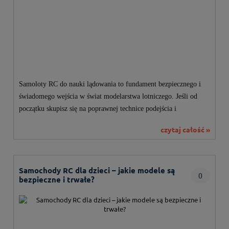
Samoloty RC do nauki lądowania to fundament bezpiecznego i
świadomego wejścia w świat modelarstwa lotniczego. Jeśli od
początku skupisz się na poprawnej technice podejścia i
przyziemienia, unikniesz większości kosztownych uszkodzeń
czytaj całość »
modeli i zbudujesz dobre nawyki pilotażowe.
Samochody RC dla dzieci – jakie modele są
0
bezpieczne i trwałe?