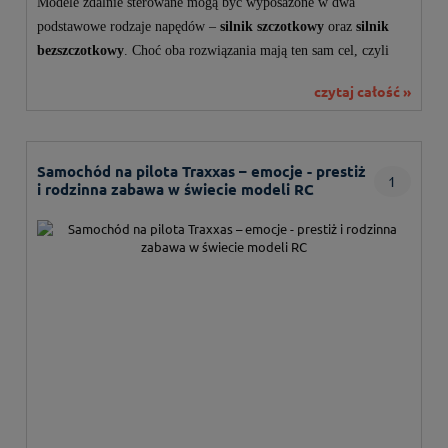
Modele zdalnie sterowane mogą być wyposażone w dwa
podstawowe rodzaje napędów –
silnik szczotkowy
oraz
silnik
bezszczotkowy
. Choć oba rozwiązania mają ten sam cel, czyli
wprawienie modelu w ruch, różnią się budową, sposobem
czytaj całość »
działania, osiągami i kosztami eksploatacji.
Samochód na pilota Traxxas – emocje - prestiż
1
i rodzinna zabawa w świecie modeli RC