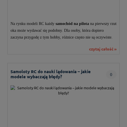
Na rynku modeli RC każdy
samochód na pilota
na pierwszy rzut
oka może wydawać się podobny. Dla osoby, która dopiero
zaczyna przygodę z tym hobby, różnice często nie są oczywiste.
Jednak już po kilku minutach użytkowania widać, że nie
czytaj całość »
wszystkie modele oferują to samo doświadczenie.
Samoloty RC do nauki lądowania – jakie
0
modele wybaczają błędy?