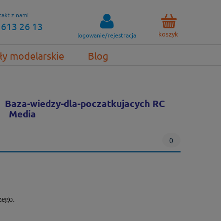
akt z nami
 613 26 13
koszyk
logowanie/rejestracja
ły modelarskie
Blog
Baza-wiedzy-dla-poczatkujacych RC
Media
0
zego.