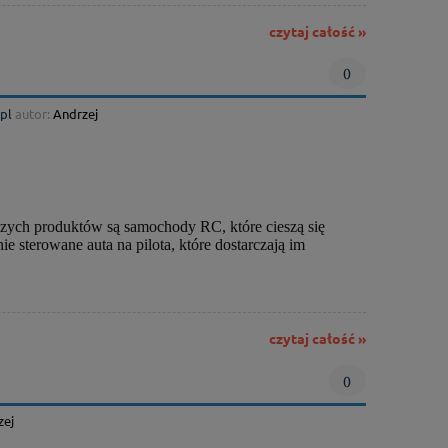
czytaj całość »
0
pl
autor:
Andrzej
szych produktów są samochody RC, które cieszą się
 sterowane auta na pilota, które dostarczają im
czytaj całość »
0
zej