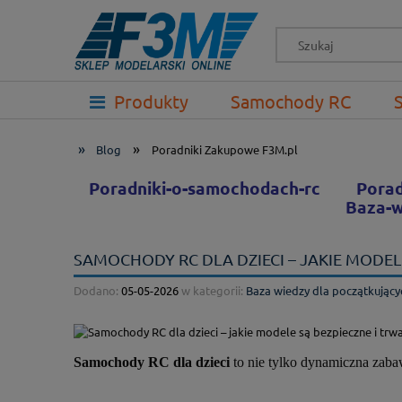
-->
Produkty
Samochody RC
Prezenty
»
»
Blog
Poradniki Zakupowe F3M.pl
Poradniki-o-samochodach-rc
Porad
Baza-w
SAMOCHODY RC DLA DZIECI – JAKIE MODELE
Dodano:
05-05-2026
w kategorii:
Baza wiedzy dla początkujący
Samochody RC dla dzieci
to nie tylko dynamiczna zaba