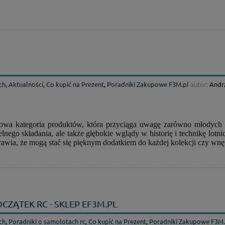
ch
,
Aktualności
,
Co kupić na Prezent
,
Poradniki Zakupowe F3M.pl
autor:
Andr
owa kategoria produktów, która przyciąga uwagę zarówno młodych e
lnego składania, ale także głębokie wglądy w historię i technikę lot
prawia, że mogą stać się pięknym dodatkiem do każdej kolekcji czy wnę
ZĄTEK RC - SKLEP EF3M.PL
ch
,
Poradniki o samolotach rc
,
Co kupić na Prezent
,
Poradniki Zakupowe F3M.