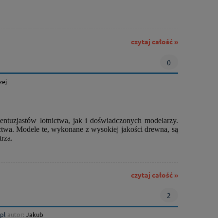
czytaj całość »
0
zej
ntuzjastów lotnictwa, jak i doświadczonych modelarzy.
nictwa. Modele te, wykonane z wysokiej jakości drewna, są
trza.
czytaj całość »
2
pl
autor:
Jakub