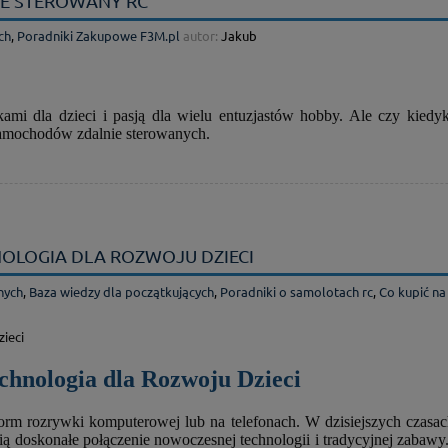
E STEROWANY RC
ch
,
Poradniki Zakupowe F3M.pl
autor:
Jakub
i dla dzieci i pasją dla wielu entuzjastów hobby. Ale czy kiedykol
amochodów zdalnie sterowanych.
OLOGIA DLA ROZWOJU DZIECI
nych
,
Baza wiedzy dla początkujących
,
Poradniki o samolotach rc
,
Co kupić na
chnologia dla Rozwoju Dzieci
rm rozrywki komputerowej lub na telefonach. W dzisiejszych czasach,
ą doskonałe połączenie nowoczesnej technologii i tradycyjnej zabawy.