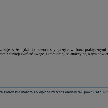
zekujesz, że będzie to nowoczesny sprzęt z wieloma praktycznymi
óre z funkcji zwrócić uwagę, i które
drony
są atrakcyjne, o tym powie
ch
,
Poradniki o dronach
,
Co kupić na Prezent
,
Poradniki Zakupowe F3M.pl
aut