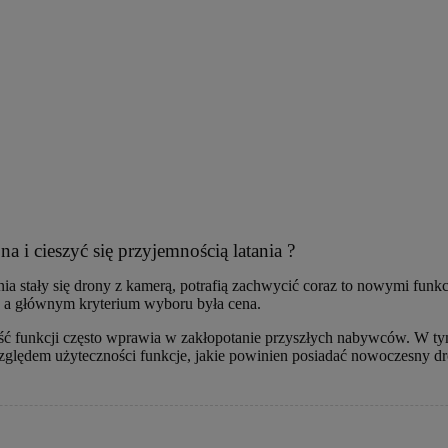
 i cieszyć się przyjemnością latania ?
 stały się drony z kamerą, potrafią zachwycić coraz to nowymi funkcj
i, a głównym kryterium wyboru była cena.
ność funkcji często wprawia w zakłopotanie przyszłych nabywców. W t
zględem użyteczności funkcje, jakie powinien posiadać nowoczesny dr