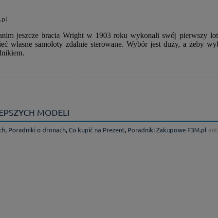
anim jeszcze bracia Wright w 1903 roku wykonali swój pierwszy lot
ć własne samoloty zdalnie sterowane. Wybór jest duży, a żeby wy
dnikiem.
LEPSZYCH MODELI
ch
,
Poradniki o dronach
,
Co kupić na Prezent
,
Poradniki Zakupowe F3M.pl
aut