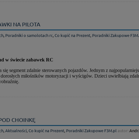
WKI NA PILOTA
ch
,
Poradniki o samolotach rc
,
Co kupić na Prezent
,
Poradniki Zakupowe F3M.
nd w świecie zabawek RC
a się segment zdalnie sterowanych pojazdów. Jednym z najpopularniej
orosłych miłośników motoryzacji i wyścigów. Dzieci uwielbiają zdalnie
yobraźnię.
POD CHOINKĘ
ch
,
Aktualności
,
Co kupić na Prezent
,
Poradniki Zakupowe F3M.pl
autor:
Andr