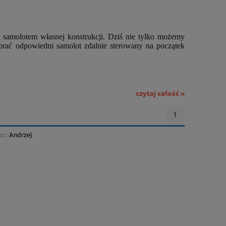
 samolotem własnej konstrukcji. Dziś nie tylko możemy
brać odpowiedni samolot zdalnie sterowany na początek
czytaj całość »
1
or:
Andrzej