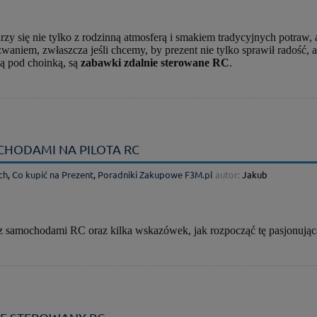
zy się nie tylko z rodzinną atmosferą i smakiem tradycyjnych potraw, 
aniem, zwłaszcza jeśli chcemy, by prezent nie tylko sprawił radość, 
ją pod choinką, są
zabawki zdalnie sterowane RC
.
HODAMI NA PILOTA RC
ch
,
Co kupić na Prezent
,
Poradniki Zakupowe F3M.pl
autor:
Jakub
z samochodami RC oraz kilka wskazówek, jak rozpocząć tę pasjonując