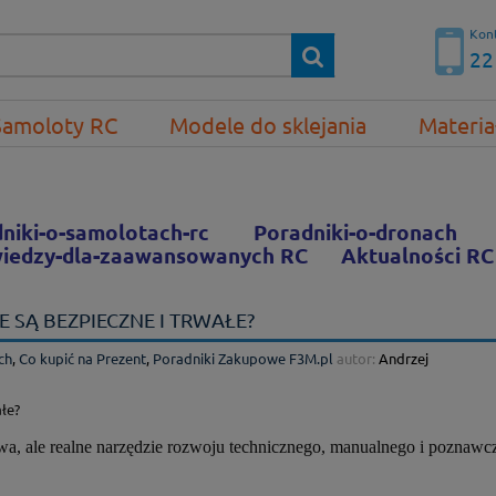
Kont
22
Samoloty RC
Modele do sklejania
Materia
niki-o-samolotach-rc
Poradniki-o-dronach
iedzy-dla-zaawansowanych RC
Aktualności RC
 SĄ BEZPIECZNE I TRWAŁE?
ch
,
Co kupić na Prezent
,
Poradniki Zakupowe F3M.pl
autor:
Andrzej
wa, ale realne narzędzie rozwoju technicznego, manualnego i poznawc