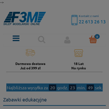
-->
Kontakt z nami
22 613 26 13
Darmowa dostawa
18 Lat
Już od 399 zł
Na rynku
Najbliższa wysyłka za
20
godz.
23
min.
49
sek.
Zabawki edukacyjne