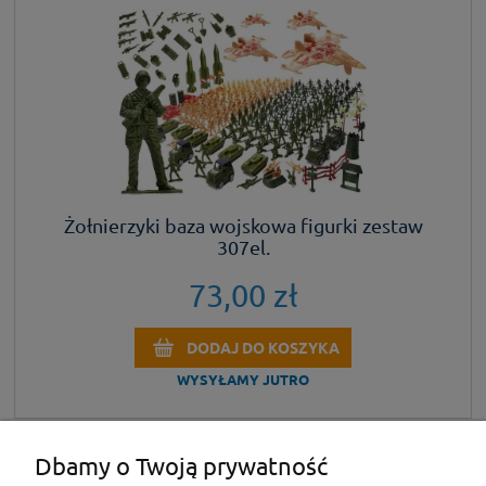
Żołnierzyki baza wojskowa figurki zestaw
307el.
73,00 zł
DODAJ DO KOSZYKA
WYSYŁAMY JUTRO
Dbamy o Twoją prywatność
KONTAKT