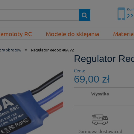
Kont
22
Samoloty RC
Modele do sklejania
Materia
»
ory obrotów
Regulator Redox 40A v2
Regulator Re
Cena:
69,00 zł
Wysyłka
Darmowa dostawa od