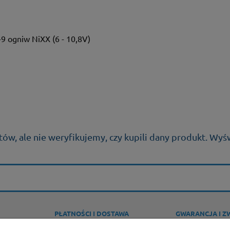
-9 ogniw NiXX (6 - 10,8V)
ów, ale nie weryfikujemy, czy kupili dany produkt. Wyś
PŁATNOŚCI I DOSTAWA
GWARANCJA I Z