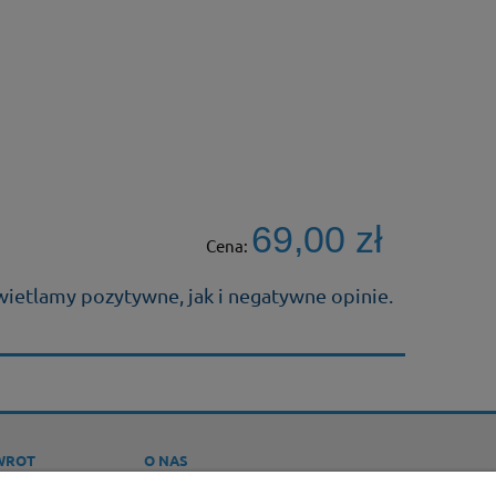
69,00 zł
Cena:
wietlamy pozytywne, jak i negatywne opinie.
WROT
O NAS