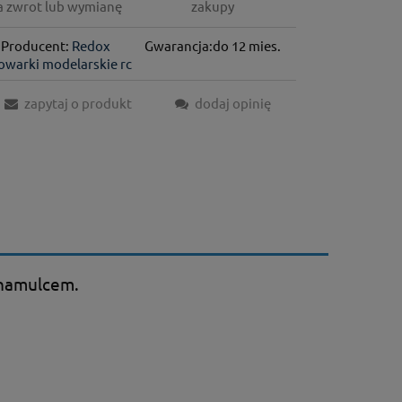
a zwrot lub wymianę
zakupy
Producent:
Redox
Gwarancja:do 12 mies.
owarki modelarskie rc
zapytaj o produkt
dodaj opinię
 hamulcem.