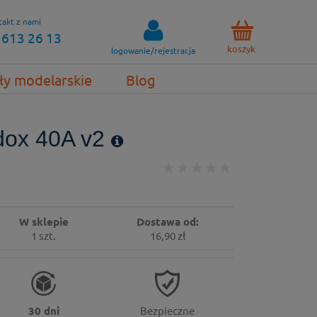
akt z nami
 613 26 13
koszyk
logowanie/rejestracja
ły modelarskie
Blog
dox 40A v2
W sklepie
Dostawa od:
1 szt.
16,90 zł
30 dni
Bezpieczne