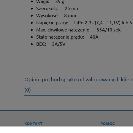
Waga: 39 g
Szerokość: 25 mm
Wysokość: 8 mm
Napięcie pracy: LiPo 2-3s (7,4 - 11,1V) lub 5
Max. chwilowe natężenie: 55A/10 sek.
Stałe natężenie prądu: 40A
BEC: 3A/5V
Opinie pochodzą tyko od zalogowanych klient
(0)
KONTAKT
POMOC