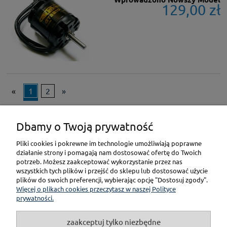
129,00 zł
«
1
2
»
Dbamy o Twoją prywatność
KONTAKT
Pliki cookies i pokrewne im technologie umożliwiają poprawne
działanie strony i pomagają nam dostosować ofertę do Twoich
POMOC
potrzeb. Możesz zaakceptować wykorzystanie przez nas
wszystkich tych plików i przejść do sklepu lub dostosować użycie
plików do swoich preferencji, wybierając opcję "Dostosuj zgody".
PŁATNOŚCI I DOSTAWA
Więcej o plikach cookies przeczytasz w naszej Polityce
prywatności.
GWARANCJA I ZWROT
zaakceptuj tylko niezbędne