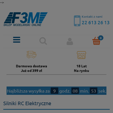
-->
Kontakt z nami
22 613 26 13
Darmowa dostawa
18 Lat
Już od 399 zł
Na rynku
Najbliższa wysyłka za
9
godz.
08
min.
53
sek.
Silniki RC Elektryczne