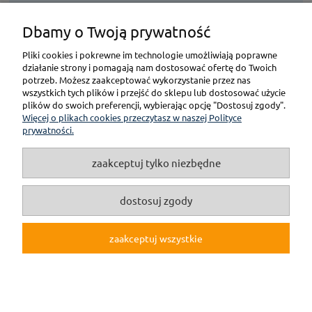
Dbamy o Twoją prywatność
KONTAKT
Pliki cookies i pokrewne im technologie umożliwiają poprawne
działanie strony i pomagają nam dostosować ofertę do Twoich
POMOC
potrzeb. Możesz zaakceptować wykorzystanie przez nas
wszystkich tych plików i przejść do sklepu lub dostosować użycie
plików do swoich preferencji, wybierając opcję "Dostosuj zgody".
PŁATNOŚCI I DOSTAWA
Więcej o plikach cookies przeczytasz w naszej Polityce
prywatności.
GWARANCJA I ZWROT
zaakceptuj tylko niezbędne
O NAS
dostosuj zgody
zaakceptuj wszystkie
pokaż pełną wersję strony
(c)2019 Internetowy Sklep Modelarski online F3M.pl
Sklep internetowy Shoper.pl