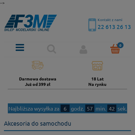
-->
Kontakt z nami
22 613 26 13
Darmowa dostawa
18 Lat
Już od 399 zł
Na rynku
Najbliższa wysyłka za
6
godz.
57
min.
42
sek.
Akcesoria do samochodu