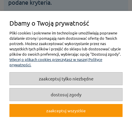
podane kryteria.
Dbamy o Twoją prywatność
KONTAKT
Pliki cookies i pokrewne im technologie umożliwiają poprawne
działanie strony i pomagają nam dostosować ofertę do Twoich
POMOC
potrzeb. Możesz zaakceptować wykorzystanie przez nas
wszystkich tych plików i przejść do sklepu lub dostosować użycie
plików do swoich preferencji, wybierając opcję "Dostosuj zgody".
PŁATNOŚCI I DOSTAWA
Więcej o plikach cookies przeczytasz w naszej Polityce
prywatności.
GWARANCJA I ZWROT
zaakceptuj tylko niezbędne
O NAS
dostosuj zgody
zaakceptuj wszystkie
pokaż pełną wersję strony
(c)2019 Internetowy Sklep Modelarski online F3M.pl