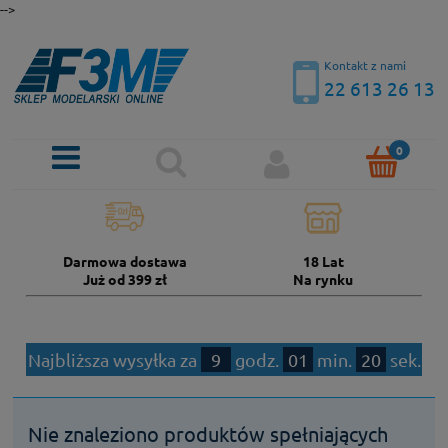
-->
Kontakt z nami
22 613 26 13
Darmowa dostawa
18 Lat
Już od 399 zł
Na rynku
Najbliższa wysyłka za
9
godz.
01
min.
20
sek.
Nie znaleziono produktów spełniających