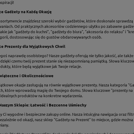
piracji!
ce Gadżety na Każdą Okazję
sortymencie znajdziesz szeroki wybór gadżetów, które doskonale sprawdzą s
waniach. Od praktycznych akcesoriów codziennego użytku po zabawne gadżet
akie jak "gadżety do kuchni", "gadżety do biura", "akcesoria do relaksu" i
egorii, dostosowując się do gustów obdarowywanych osób.
ce Prezenty dla Wyjątkowych Chwil
goś naprawdę osobistego? Nasze gadżety oferują nie tylko jakość, ale także 
 dzięki czemu twój prezent stanie się niezapomnianą pamiątką. Słowa kluczo
dukty, które będą wyjątkowe jak Twoje relacje.
wiąteczne i Okolicznościowe
yjątkowe okazje zasługują na równie wyjątkowe prezenty. Nasza kategoria "G
ch, które wprowadzą magię do Twojego domu. Słowa kluczowe "prezenty na B
u idealnych produktów na konkretne wydarzenia.
Naszym Sklepie: Łatwość i Bezcenne Uśmiechy
Ci wygodne i bezpieczne zakupy online. Nasza intuicyjna nawigacja oraz filt
ezależnie od okazji, nasz sklep "Gadżety na Prezent" to miejsce, gdzie możn
iany.