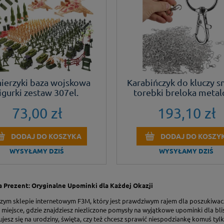
nierzyki baza wojskowa
Karabińczyk do kluczy 
igurki zestaw 307el.
torebki breloka meta
rybka 20mm zestaw 500
73,00 zł
193,10 zł
DODAJ DO KOSZYKA
DODAJ DO KOSZY
WYSYŁAMY DZIŚ
WYSYŁAMY DZIŚ
 Prezent: Oryginalne Upominki dla Każdej Okazji
szym sklepie internetowym F3M, który jest prawdziwym rajem dla poszukiwac
 miejsce, gdzie znajdziesz niezliczone pomysły na wyjątkowe upominki dla blis
esz się na urodziny, święta, czy też chcesz sprawić niespodziankę komuś tyl