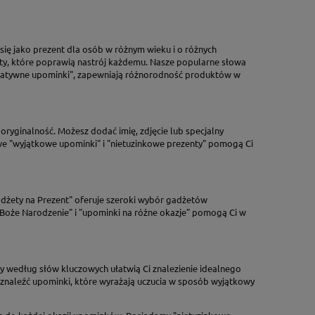
ię jako prezent dla osób w różnym wieku i o różnych
y, które poprawią nastrój każdemu. Nasze popularne słowa
 "kreatywne upominki", zapewniają różnorodność produktów w
oryginalność. Możesz dodać imię, zdjęcie lub specjalny
we "wyjątkowe upominki" i "nietuzinkowe prezenty" pomogą Ci
adżety na Prezent" oferuje szeroki wybór gadżetów
oże Narodzenie" i "upominki na różne okazje" pomogą Ci w
ry według słów kluczowych ułatwią Ci znalezienie idealnego
a znaleźć upominki, które wyrażają uczucia w sposób wyjątkowy