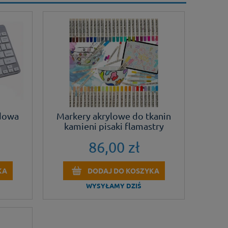
dowa
Markery akrylowe do tkanin
kamieni pisaki flamastry
mazaki wodoodporne DIY 48
86,00 zł
szt.
KA
DODAJ DO KOSZYKA
WYSYŁAMY DZIŚ