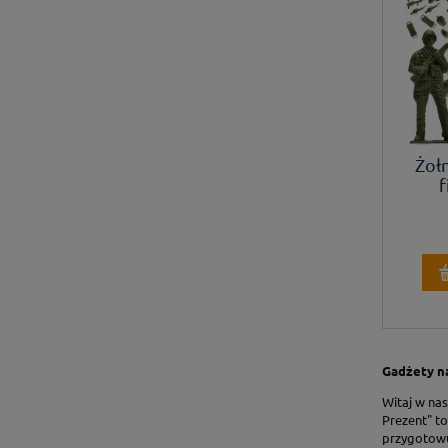
Żoł
f
Gadżety na
Witaj w na
Prezent" to
przygotowuj