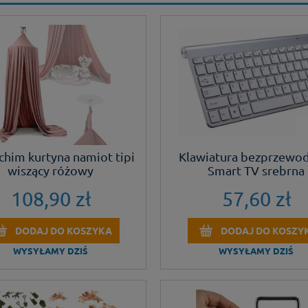
chim kurtyna namiot tipi
Klawiatura bezprzewo
wiszący różowy
Smart TV srebrna
108,90 zł
57,60 zł
DODAJ DO KOSZYKA
DODAJ DO KOSZY
WYSYŁAMY DZIŚ
WYSYŁAMY DZIŚ