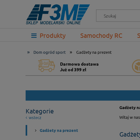
-->
Produkty
Samochody RC
Prezenty
»
»
Dom ogród sport
Gadżety na prezent
Darmowa dostawa
Już od 399 zł
Gadżety na
Kategorie
Witaj w na
wstecz
Gadżety na prezent
Gadżet