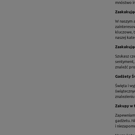
mnóstwo ins
Zaskakują
W naszym a
zaintereso
kluczowe, t
naszej kat
Zaskakują
Szukasz cze
sentyment,
znaleźć pro
Gadżety Ś
Święta i w
świąteczny
znalezieni
Zakupy w 
Zapewniamy 
gadżetu. Ni
i niezapomn