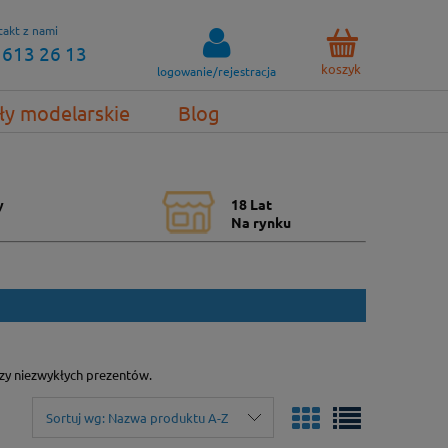
akt z nami
 613 26 13
koszyk
logowanie/rejestracja
ły modelarskie
Blog
y
18 Lat
Na rynku
zy niezwykłych prezentów.
Sortuj wg:
Nazwa produktu A-Z