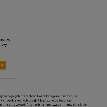
smyczy
lowy
 sztuk
KA
zy niezwykłych prezentów. Nasza kategoria "Gadżety na
kich osób z różnych okazji. Niezależnie od tego, czy
ko po to, by wywołać uśmiech na jego twarzy – mamy dla Ciebie