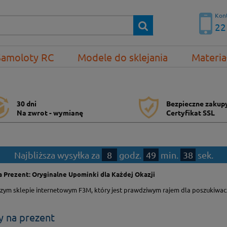
Kont
22
Samoloty RC
Modele do sklejania
Materia
30 dni
Bezpieczne zakup
Na zwrot - wymianę
Certyfikat SSL
Najbliższa wysyłka za
8
godz.
49
min.
37
sek.
 Prezent: Oryginalne Upominki dla Każdej Okazji
szym sklepie internetowym F3M, który jest prawdziwym rajem dla poszukiwac
y na prezent