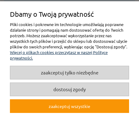
Dbamy o Twoją prywatność
KONTAKT
Pliki cookies i pokrewne im technologie umożliwiają poprawne
działanie strony i pomagają nam dostosować ofertę do Twoich
POMOC
potrzeb. Możesz zaakceptować wykorzystanie przez nas
wszystkich tych plików i przejść do sklepu lub dostosować użycie
plików do swoich preferencji, wybierając opcję "Dostosuj zgody".
PŁATNOŚCI I DOSTAWA
Więcej o plikach cookies przeczytasz w naszej Polityce
prywatności.
GWARANCJA I ZWROT
zaakceptuj tylko niezbędne
O NAS
dostosuj zgody
zaakceptuj wszystkie
pokaż pełną wersję strony
(c)2019 Internetowy Sklep Modelarski online F3M.pl
Sklep internetowy Shoper.pl