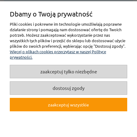
Dbamy o Twoją prywatność
KONTAKT
Pliki cookies i pokrewne im technologie umożliwiają poprawne
działanie strony i pomagają nam dostosować ofertę do Twoich
POMOC
potrzeb. Możesz zaakceptować wykorzystanie przez nas
wszystkich tych plików i przejść do sklepu lub dostosować użycie
plików do swoich preferencji, wybierając opcję "Dostosuj zgody".
PŁATNOŚCI I DOSTAWA
Więcej o plikach cookies przeczytasz w naszej Polityce
prywatności.
GWARANCJA I ZWROT
zaakceptuj tylko niezbędne
O NAS
dostosuj zgody
zaakceptuj wszystkie
pokaż pełną wersję strony
(c)2019 Internetowy Sklep Modelarski online F3M.pl
Sklep internetowy Shoper.pl