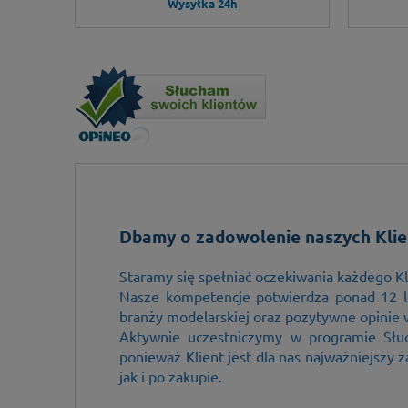
Wysyłka 24h
Wspaniałe podejście do klienta. Szybka i 
Dbamy o zadowolenie naszych Klie
kontakt telefoniczny. A trzeba wspomnieć
więc urwanie głowy, a jednak da się mieć c
Staramy się spełniać oczekiwania każdego Kl
poziomie 6+ :) Polecam każdemu
Nasze kompetencje potwierdza ponad 12 l
Marta 6+/5
branży modelarskiej oraz pozytywne opinie 
Aktywnie uczestniczymy w programie Słu
ponieważ Klient jest dla nas najważniejszy
jak i po zakupie.