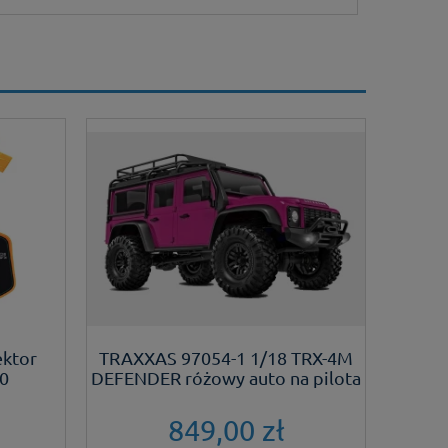
zo szybka wysyłka jak zawsze a co
agazynowe w sklepie internetowym zgodne z
 polecam ten sklep wszystkim.
ektor
TRAXXAS 97054-1 1/18 TRX-4M
Sm
0
DEFENDER różowy auto na pilota
wyświe
849,00 zł