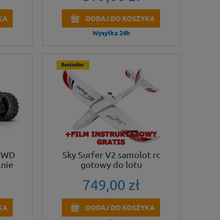
KA
DODAJ DO KOSZYKA
Wysyłka 24h
 4WD
Sky Surfer V2 samolot rc
lnie
gotowy do lotu
749,00 zł
KA
DODAJ DO KOSZYKA