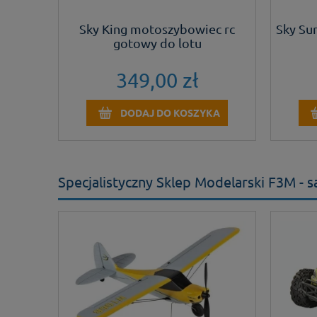
b z
Sky King motoszybowiec rc
Sky Su
ki
gotowy do lotu
349,00 zł
KA
DODAJ DO KOSZYKA
Specjalistyczny Sklep Modelarski F3M -