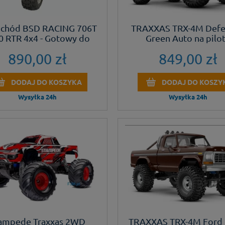
chód BSD RACING 706T
TRAXXAS TRX-4M Defe
0 RTR 4x4 - Gotowy do
Green Auto na pilo
jazdy
890,00 zł
849,00 zł
DODAJ DO KOSZYKA
DODAJ DO KOSZY
Wysyłka 24h
Wysyłka 24h
ampede Traxxas 2WD
TRAXXAS TRX-4M Ford 