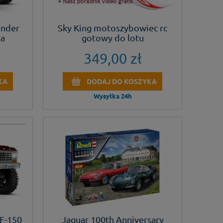
nder
Sky King motoszybowiec rc
ta
gotowy do lotu
349,00 zł
KA
DODAJ DO KOSZYKA
Wysyłka 24h
F-150
Jaguar 100th Anniversary