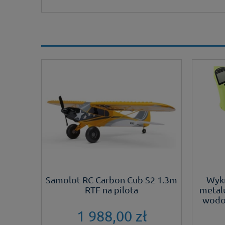
jany z
Samolot RC Carbon Cub S2 1.3m
Wykr
RTF na pilota
metal
wodoo
1 988,00 zł