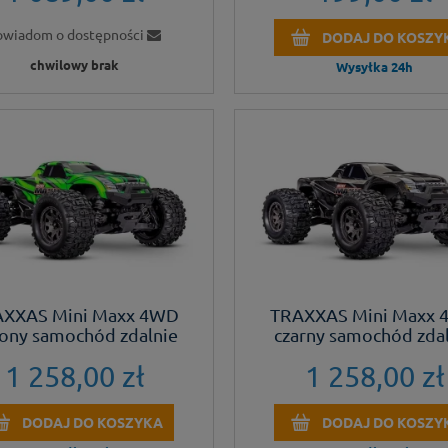
owiadom o dostępności
DODAJ DO KOSZY
chwilowy brak
Wysyłka 24h
XXAS Mini Maxx 4WD
TRAXXAS Mini Maxx
lony samochód zdalnie
czarny samochód zda
sterowany
sterowany
1 258,00 zł
1 258,00 zł
DODAJ DO KOSZYKA
DODAJ DO KOSZY