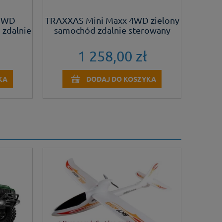
 4WD
TRAXXAS Mini Maxx 4WD zielony
TRA
zdalnie
samochód zdalnie sterowany
1 258,00 zł
KA
DODAJ DO KOSZYKA