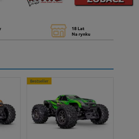
y
18 Lat
Na rynku
Bestseller
Bestsell