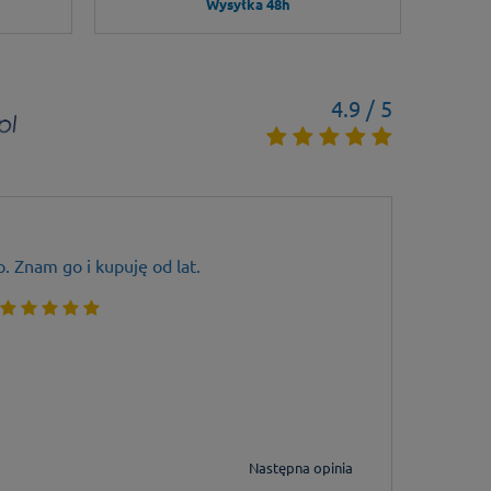
Wysyłka 48h
4.9 / 5
. Znam go i kupuję od lat.
Szybk
Cyku
Następna opinia
 ładnych kilku lat, profesjonalna obsługa na