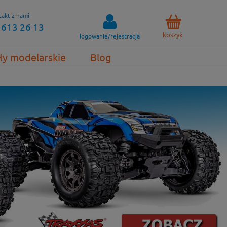
akt z nami
 613 26 13
koszyk
logowanie/rejestracja
ły modelarskie
Blog