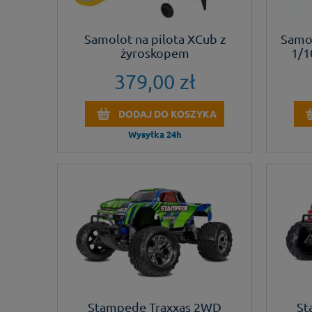
Samolot na pilota XCub z
Samo
żyroskopem
1/1
379,00 zł
DODAJ DO KOSZYKA
Wysyłka 24h
Stampede Traxxas 2WD
St