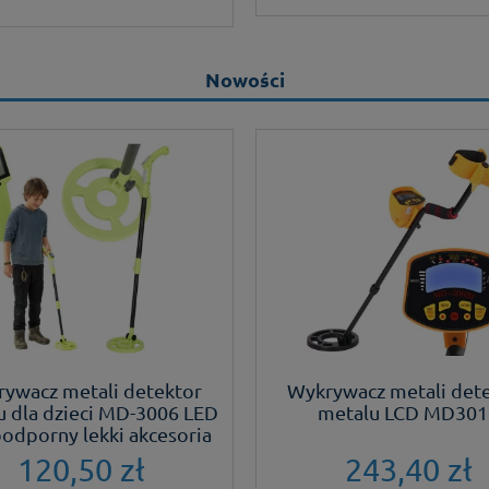
wysokim poziomie ,bard
najważniejsze stany m
dostępnością. Szczerze
Nowości
Lucjan Kupiec
ywacz metali detektor
Wykrywacz metali det
u dla dzieci MD-3006 LED
metalu LCD MD301
dporny lekki akcesoria
120,50 zł
243,40 zł