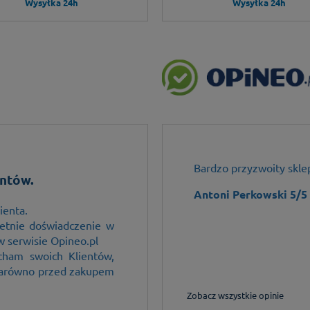
Wysyłka 24h
Wysyłka 24h
sprawna wysyłka - przemiły
Bardzo przyzwoity sklep
ntów.
 ze czas przedświąteczny
Antoni Perkowski 5/5
ierpliwość i działać na
ienta.
etnie doświadczenie w
w serwisie Opineo.pl
cham swoich Klientów,
 zarówno przed zakupem
Zobacz wszystkie opinie
Kupuję w tym sklepie od