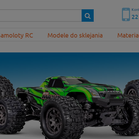
Kont
22
Samoloty RC
Modele do sklejania
Materia