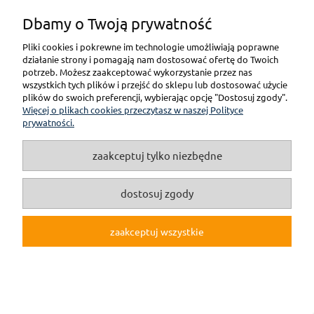
Dbamy o Twoją prywatność
Pliki cookies i pokrewne im technologie umożliwiają poprawne
pokaż pełną wersję strony
działanie strony i pomagają nam dostosować ofertę do Twoich
potrzeb. Możesz zaakceptować wykorzystanie przez nas
wszystkich tych plików i przejść do sklepu lub dostosować użycie
(c)2019 Internetowy Sklep Modelarski online F3M.pl
plików do swoich preferencji, wybierając opcję "Dostosuj zgody".
Więcej o plikach cookies przeczytasz w naszej Polityce
Sklep internetowy Shoper.pl
prywatności.
zaakceptuj tylko niezbędne
dostosuj zgody
zaakceptuj wszystkie