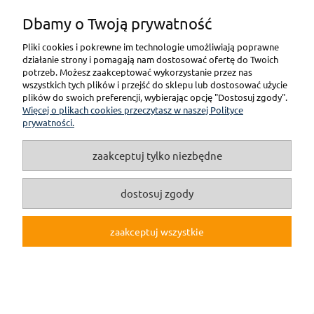
Dbamy o Twoją prywatność
Pliki cookies i pokrewne im technologie umożliwiają poprawne
pokaż pełną wersję strony
działanie strony i pomagają nam dostosować ofertę do Twoich
potrzeb. Możesz zaakceptować wykorzystanie przez nas
wszystkich tych plików i przejść do sklepu lub dostosować użycie
(c)2019 Internetowy Sklep Modelarski online F3M.pl
plików do swoich preferencji, wybierając opcję "Dostosuj zgody".
Więcej o plikach cookies przeczytasz w naszej Polityce
Sklep internetowy Shoper.pl
prywatności.
zaakceptuj tylko niezbędne
dostosuj zgody
zaakceptuj wszystkie