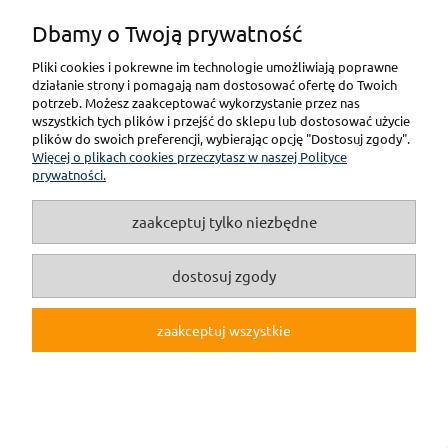
Dbamy o Twoją prywatność
Pliki cookies i pokrewne im technologie umożliwiają poprawne
pokaż pełną wersję strony
działanie strony i pomagają nam dostosować ofertę do Twoich
potrzeb. Możesz zaakceptować wykorzystanie przez nas
wszystkich tych plików i przejść do sklepu lub dostosować użycie
(c)2019 Internetowy Sklep Modelarski online F3M.pl
plików do swoich preferencji, wybierając opcję "Dostosuj zgody".
Więcej o plikach cookies przeczytasz w naszej Polityce
Sklep internetowy Shoper.pl
prywatności.
zaakceptuj tylko niezbędne
dostosuj zgody
zaakceptuj wszystkie