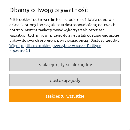
Dbamy o Twoją prywatność
Pliki cookies i pokrewne im technologie umożliwiają poprawne
pokaż pełną wersję strony
działanie strony i pomagają nam dostosować ofertę do Twoich
potrzeb. Możesz zaakceptować wykorzystanie przez nas
wszystkich tych plików i przejść do sklepu lub dostosować użycie
(c)2019 Internetowy Sklep Modelarski online F3M.pl
plików do swoich preferencji, wybierając opcję "Dostosuj zgody".
Więcej o plikach cookies przeczytasz w naszej Polityce
Sklep internetowy Shoper.pl
prywatności.
zaakceptuj tylko niezbędne
dostosuj zgody
zaakceptuj wszystkie