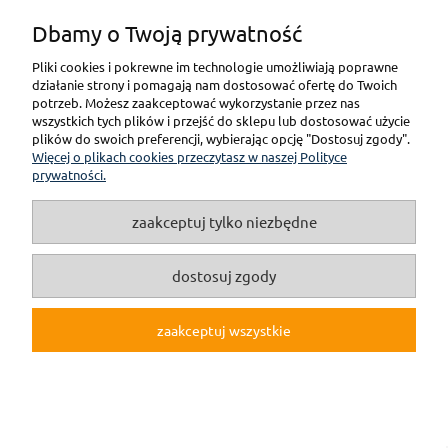
Dbamy o Twoją prywatność
Pliki cookies i pokrewne im technologie umożliwiają poprawne
pokaż pełną wersję strony
działanie strony i pomagają nam dostosować ofertę do Twoich
potrzeb. Możesz zaakceptować wykorzystanie przez nas
wszystkich tych plików i przejść do sklepu lub dostosować użycie
(c)2019 Internetowy Sklep Modelarski online F3M.pl
plików do swoich preferencji, wybierając opcję "Dostosuj zgody".
Więcej o plikach cookies przeczytasz w naszej Polityce
Sklep internetowy Shoper.pl
prywatności.
zaakceptuj tylko niezbędne
dostosuj zgody
zaakceptuj wszystkie