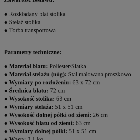
● Rozkładany blat stolika
● Stelaż stolika
● Torba transportowa
Parametry techniczne:
●
Materiał blatu:
Poliester/Siatka
●
Materiał stelażu (nóg):
Stal malowana proszkowo
●
Wymiary po rozłożeniu:
63 x 72 cm
●
Średnica blatu:
72 cm
●
Wysokość stolika:
63 cm
●
Wymiary stelaża:
51 x 51 cm
●
Wysokość dolnej półki od ziemi:
26 cm
●
Wysokość blatu od ziemi:
63 cm
●
Wymiary dolnej półki:
51 x 51 cm
●
Waga:
2,1 kg