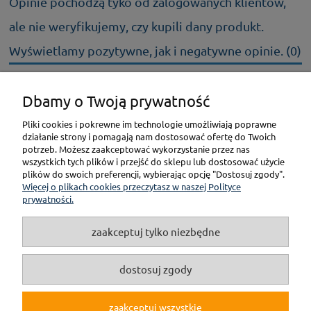
Opinie pochodzą tyko od zalogowanych klientów,
ale nie weryfikujemy, czy kupili dany produkt.
Wyświetlamy pozytywne, jak i negatywne opinie. (0)
Dbamy o Twoją prywatność
KONTAKT
Pliki cookies i pokrewne im technologie umożliwiają poprawne
działanie strony i pomagają nam dostosować ofertę do Twoich
POMOC
potrzeb. Możesz zaakceptować wykorzystanie przez nas
wszystkich tych plików i przejść do sklepu lub dostosować użycie
plików do swoich preferencji, wybierając opcję "Dostosuj zgody".
PŁATNOŚCI I DOSTAWA
Więcej o plikach cookies przeczytasz w naszej Polityce
prywatności.
GWARANCJA I ZWROT
zaakceptuj tylko niezbędne
O NAS
dostosuj zgody
zaakceptuj wszystkie