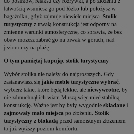
do posiłków, relaksu czy rozrywki, a po złożeniu z
łatwością wsuniesz go pod łóżko lub położysz w
bagażniku, gdyż zajmuje niewiele miejsca.
Stolik
turystyczny
z trwałą konstrukcją jest odporny na
zmienne warunki atmosferyczne, co sprawia, że bez
obaw możesz zabrać go na biwak w górach, nad
jezioro czy na plażę.
O tym pamiętaj kupując stolik turystyczny
Wybór stolika nie należy do najprostszych. Gdy
zastanawiasz się
jakie meble turystyczne wybrać
,
wybierz takie, które będą lekkie, ale
niewywrotne
, by
nie zdmuchnął ich wiatr. Muszą więc mieć stabilną
konstrukcję. Ważne jest by były wygodnie
składane
i
zajmowały
mało
miejsca
po złożeniu.
Stolik
turystyczny
z
blokadą
przed samoistnym złożeniem
to już wyższy poziom komfortu.