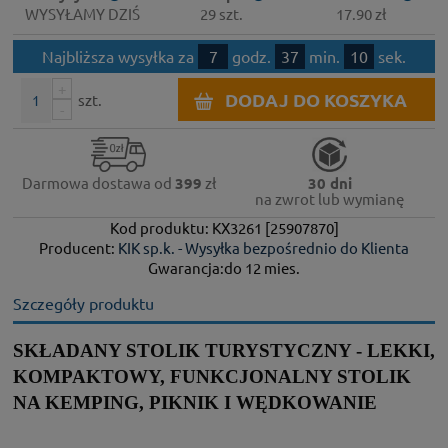
WYSYŁAMY DZIŚ
29 szt.
17.90 zł
Najbliższa wysyłka za
7
godz.
37
min.
10
sek.
+
DODAJ DO KOSZYKA
szt.
-
Darmowa dostawa od
399
zł
30 dni
na zwrot lub wymianę
Kod produktu: KX3261 [25907870]
Producent:
KIK sp.k. - Wysyłka bezpośrednio do Klienta
Gwarancja:do 12 mies.
Szczegóły produktu
SKŁADANY STOLIK TURYSTYCZNY - LEKKI,
KOMPAKTOWY, FUNKCJONALNY STOLIK
NA KEMPING, PIKNIK I WĘDKOWANIE