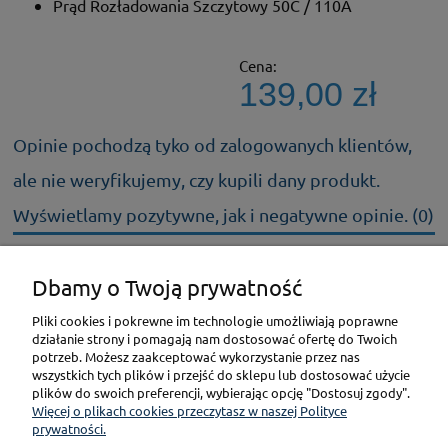
Prąd Rozładowania Szczytowy 50C / 110A
Cena:
139,00 zł
Opinie pochodzą tyko od zalogowanych klientów,
ale nie weryfikujemy, czy kupili dany produkt.
Wyświetlamy pozytywne, jak i negatywne opinie. (0)
Dbamy o Twoją prywatność
KONTAKT
Pliki cookies i pokrewne im technologie umożliwiają poprawne
działanie strony i pomagają nam dostosować ofertę do Twoich
POMOC
potrzeb. Możesz zaakceptować wykorzystanie przez nas
wszystkich tych plików i przejść do sklepu lub dostosować użycie
plików do swoich preferencji, wybierając opcję "Dostosuj zgody".
PŁATNOŚCI I DOSTAWA
Więcej o plikach cookies przeczytasz w naszej Polityce
prywatności.