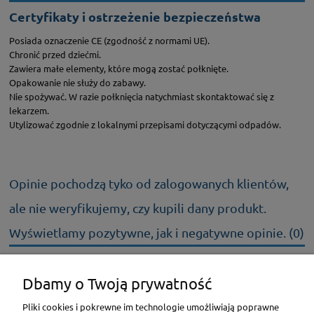
Certyfikaty i ostrzeżenie bezpieczeństwa
Posiada oznaczenie CE (zgodność z normami UE).
Chronić przed dziećmi.
Zawiera małe elementy, które mogą zostać połknięte.
Opakowanie nie służy do zabawy.
Nie spożywać. W razie połknięcia natychmiast skontaktować się z
lekarzem.
Utylizować zgodnie z lokalnymi przepisami dotyczącymi odpadów.
Opinie pochodzą tyko od zalogowanych klientów,
ale nie weryfikujemy, czy kupili dany produkt.
Wyświetlamy pozytywne, jak i negatywne opinie. (0)
Dbamy o Twoją prywatność
KONTAKT
Pliki cookies i pokrewne im technologie umożliwiają poprawne