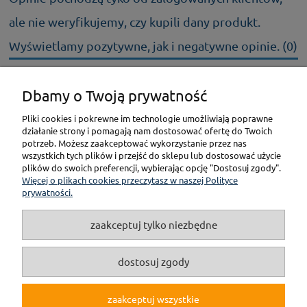
ale nie weryfikujemy, czy kupili dany produkt.
Wyświetlamy pozytywne, jak i negatywne opinie. (0)
Dbamy o Twoją prywatność
KONTAKT
Pliki cookies i pokrewne im technologie umożliwiają poprawne
działanie strony i pomagają nam dostosować ofertę do Twoich
POMOC
potrzeb. Możesz zaakceptować wykorzystanie przez nas
wszystkich tych plików i przejść do sklepu lub dostosować użycie
plików do swoich preferencji, wybierając opcję "Dostosuj zgody".
PŁATNOŚCI I DOSTAWA
Więcej o plikach cookies przeczytasz w naszej Polityce
prywatności.
GWARANCJA I ZWROT
zaakceptuj tylko niezbędne
O NAS
dostosuj zgody
zaakceptuj wszystkie