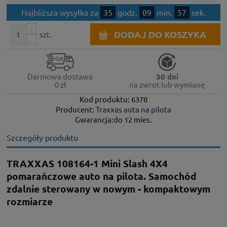
Najbliższa wysyłka za
35
godz.
09
min.
57
sek.
+
DODAJ DO KOSZYKA
szt.
-
Darmowa dostawa
30 dni
0 zł
na zwrot lub wymianę
Kod produktu: 6378
Producent:
Traxxas auta na pilota
Gwarancja:do 12 mies.
Szczegóły produktu
TRAXXAS 108164-1 Mini Slash 4X4
pomarańczowe auto na pilota. Samochód
zdalnie sterowany w nowym - kompaktowym
rozmiarze