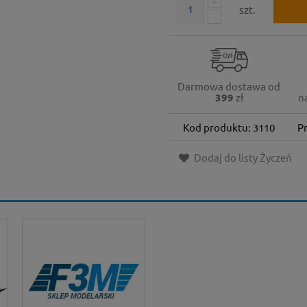
+
szt.
-
Darmowa dostawa od
399
zł
n
Kod produktu: 3110
P
Dodaj do listy Życzeń