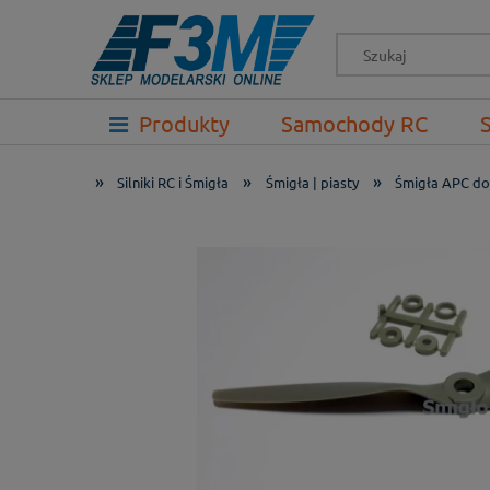
-->
Produkty
Samochody RC
Prezenty
»
»
»
Silniki RC i Śmigła
Śmigła | piasty
Śmigła APC do