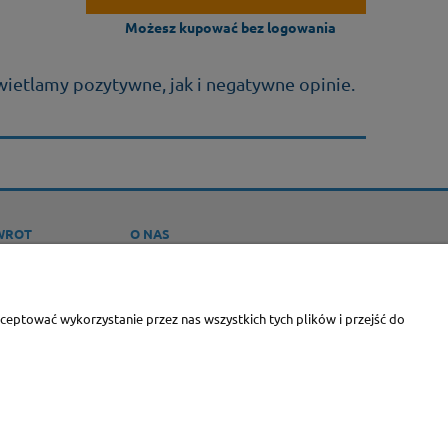
Możesz kupować bez logowania
wietlamy pozytywne, jak i negatywne opinie.
WROT
O NAS
ROTY
KONTAKT I DANE FIRMY
CERTYFIKATY I WYRÓŻNIENIA
eptować wykorzystanie przez nas wszystkich tych plików i przejść do
O FIRMIE