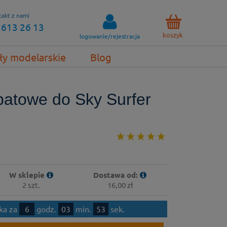
akt z nami
 613 26 13
koszyk
logowanie/rejestracja
ły modelarskie
Blog
patowe do Sky Surfer
W sklepie
Dostawa od:
2 szt.
16,00 zł
łka za
6
godz.
03
min.
53
sek.