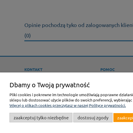
Opinie pochodzą tyko od zalogowanych klient
(0)
KONTAKT
POMOC
Sklep Modelarski F3M
JAK KUPOWAĆ ?
Dbamy o Twoją prywatność
ONLINE
PROMOCJE
tel.:
22-613-26-13
Pliki cookies i pokrewne im technologie umożliwiają poprawne działan
REGULAMINY
e-mail:
BIURO@F3M.PL
sklepu lub dostosować użycie plików do swoich preferencji, wybierając
POLITYKA PRYWAT
Więcej o plikach cookies przeczytasz w naszej Polityce prywatności.
OPINIE KLIENTÓW
zaakceptuj tylko niezbędne
dostosuj zgody
zaakcep
GPSR