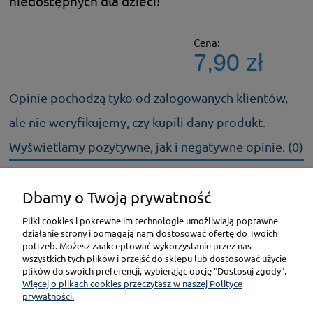
niedostępnych dla dzieci!
Cena:
7,90 zł
Opinie pochodzą tyko od zalogowanych klientów,
ale nie weryfikujemy, czy kupili dany produkt.
Wyświetlamy pozytywne, jak i negatywne opinie. (0)
Dbamy o Twoją prywatność
KONTAKT
Pliki cookies i pokrewne im technologie umożliwiają poprawne
działanie strony i pomagają nam dostosować ofertę do Twoich
POMOC
potrzeb. Możesz zaakceptować wykorzystanie przez nas
wszystkich tych plików i przejść do sklepu lub dostosować użycie
plików do swoich preferencji, wybierając opcję "Dostosuj zgody".
PŁATNOŚCI I DOSTAWA
Więcej o plikach cookies przeczytasz w naszej Polityce
prywatności.