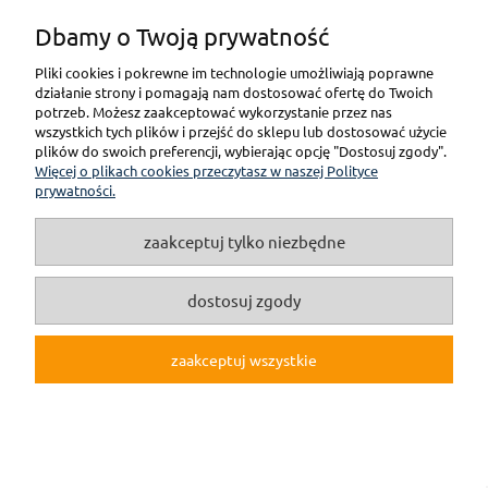
Dbamy o Twoją prywatność
Pliki cookies i pokrewne im technologie umożliwiają poprawne
pokaż pełną wersję strony
działanie strony i pomagają nam dostosować ofertę do Twoich
potrzeb. Możesz zaakceptować wykorzystanie przez nas
wszystkich tych plików i przejść do sklepu lub dostosować użycie
(c)2019 Internetowy Sklep Modelarski online F3M.pl
plików do swoich preferencji, wybierając opcję "Dostosuj zgody".
Więcej o plikach cookies przeczytasz w naszej Polityce
Sklep internetowy Shoper.pl
prywatności.
zaakceptuj tylko niezbędne
dostosuj zgody
zaakceptuj wszystkie