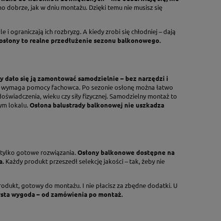
o dobrze, jak w dniu montażu. Dzięki temu nie musisz się
e i ograniczają ich rozbryzg. A kiedy zrobi się chłodniej – dają
słony to realne przedłużenie sezonu balkonowego.
y dało się ją zamontować samodzielnie – bez narzędzi i
i nie wymaga pomocy fachowca. Po sezonie osłonę można łatwo
doświadczenia, wieku czy siły fizycznej. Samodzielny montaż to
ym lokalu.
Osłona balustrady balkonowej nie uszkadza
 tylko gotowe rozwiązania.
Osłony balkonowe dostępne na
a.
Każdy produkt przeszedł selekcję jakości – tak, żeby nie
odukt, gotowy do montażu. I nie płacisz za zbędne dodatki. U
ysta wygoda – od zamówienia po montaż.