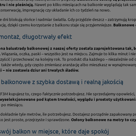
ru i nie pleśnieją.
Nawet po kilku miesiącach na balkonie wyglądają tak sam
onserwację, impregnację czy układanie ich co tydzień na nowo.
e dni blokują słońce i nadmiar światła. Gdy przyjdzie deszcz – zatrzymują kropl
ację, dzięki czemu korzystanie z balkonu staje się przyjemniejsze.
Balkonowe o
 montaż, długotrwały efekt
na balustrady balkonowej z naszej oferty została zaprojektowana tak, b
.
Wiązania, oczka, paski – wszystko jest na miejscu. Zajmuje to kilka minut 
zyścić i przechować na kolejny rok. To produkt dla każdego – niezależnie od 
a także wtedy, gdy często zmieniasz aranżację albo mieszkasz w wynajmowan
i – nie zostawia dziur ani trwałych śladów.
balkonowe z szybka dostawą i realną jakością
EF3M kupujesz to, czego faktycznie potrzebujesz. Nie sprzedajemy opowieści,
 wyselekcjonowane pod kątem trwałości, wyglądu i prostoty użytkowani
 po miesiącu.
dokładnie tyle metrów, ile potrzebujesz. Dostajesz porządnie zapakowany pr
o jest proste, przejrzyste i sprawdzone.
Osłony balkonowe na metry to cz
wój balkon w miejsce, które daje spokój