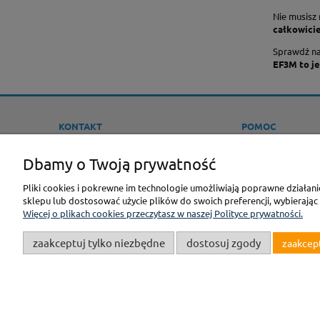
Nie musisz
całkowicie
Sprawdź na
EF3M to je
KONTAKT
POMOC
Sklep Modelarski F3M
JAK KUPOWAĆ ?
Dbamy o Twoją prywatność
ONLINE
PROMOCJE
tel.:
22-613-26-13
Pliki cookies i pokrewne im technologie umożliwiają poprawne działan
REGULAMINY
e-mail:
BIURO@F3M.PL
sklepu lub dostosować użycie plików do swoich preferencji, wybierając
POLITYKA PRYWAT
Więcej o plikach cookies przeczytasz w naszej Polityce prywatności.
OPINIE KLIENTÓW
zaakceptuj tylko niezbędne
dostosuj zgody
zaakcep
GPSR
(c)2019 Internetowy Sklep Modelarski online F3M.pl