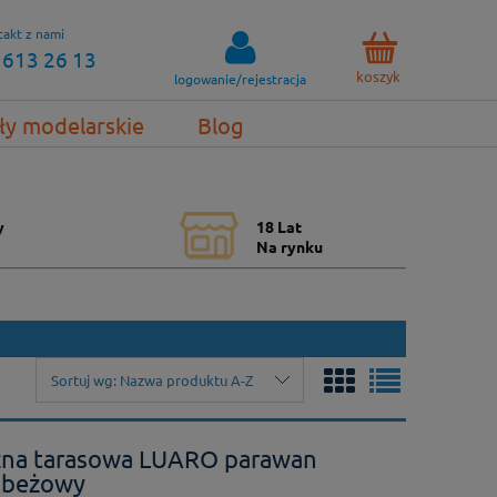
akt z nami
 613 26 13
koszyk
logowanie/rejestracja
ły modelarskie
Blog
y
18 Lat
Na rynku
Sortuj wg:
Nazwa produktu A-Z
zna tarasowa LUARO parawan
m beżowy