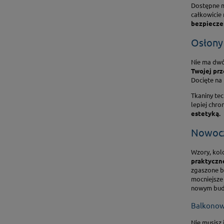
Dostępne m
całkowicie 
bezpieczeń
Osłony
Nie ma dwó
Twojej prz
Docięte na 
Tkaniny tec
lepiej chro
estetyką.
Nowocz
Wzory, kolo
praktyczne
zgaszone be
mocniejsze 
nowym budo
Balkonow
Nie musisz