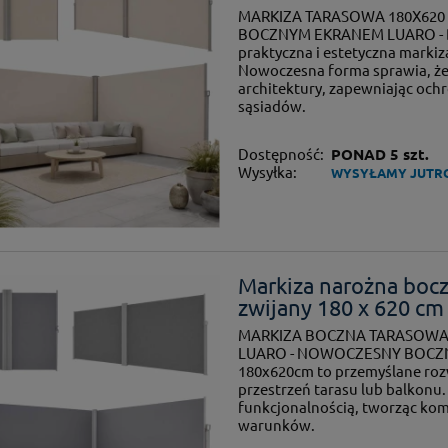
MARKIZA TARASOWA 180X620
BOCZNYM EKRANEM LUARO - BE
praktyczna i estetyczna markiz
Nowoczesna forma sprawia, że
architektury, zapewniając och
sąsiadów.
Dostępność:
PONAD 5 szt.
Wysyłka:
WYSYŁAMY JUTR
Markiza narożna boc
zwijany 180 x 620 cm
MARKIZA BOCZNA TARASOWA 
LUARO - NOWOCZESNY BOCZN
180x620cm to przemyślane rozw
przestrzeń tarasu lub balkonu.
funkcjonalnością, tworząc kom
warunków.