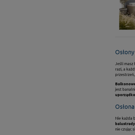
Osłony
Jeśli masz 
razi, a każ
przestrzeń,
Balkonowe
jest banaln
uporządkow
Osłona 
Nie każda 
balustrady
nie czując 