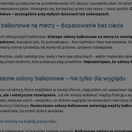
ateriały są odporne na promieniowanie UV, deszcz i porywisty wiatr. W zal
nieprzezroczyste. Montujesz raz, korzystasz przez cały sezon. I masz spokój.
O
stwo – szczególnie przy małych dzieciach lub zwierzętach.
 balkonowe na metry – dopasowanie bez cięcia
ch identycznych balkonów.
Dlatego osłony balkonowe na metry to rozwią
estrzeni.
Kupujesz tyle, ile potrzebujesz – bez nadmiaru i bez marnowania.
miarę osłony sprawdzą się lepiej niż gotowe, sztywne rozwiązania.
hniczne, siatki syntetyczne, maty z tworzyw sztucznych – wybór materiału zal
nią przed słońcem, inne przepuszczają powietrze.
Najważniejsze, że osłony 
esne osłony balkonowe – nie tylko dla wyglądu
ry i struktury, które znajdziesz w naszej ofercie, mają jeden cel: wpasować się
, ale i estetyczne rozwiązanie.
Już nie musisz wybierać między funkcją a wy
że, matowa czerń – wszystko, co dobrze wygląda na elewacjach i nie rzuca się
kolory i tekstury.
Nowoczesne osłony balkonowe zmieniają zwykły balkon 
wnictwie, by zrobić dobre wrażenie.
e osłony na każdą porę roku
 ich zdejmować przy każdej zmianie pogody.
Balkonowe osłony są przystoso