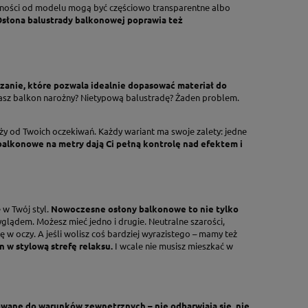
eżności od modelu mogą być częściowo transparentne albo
słona balustrady balkonowej poprawia też
zanie, które pozwala idealnie dopasować materiał do
 Masz balkon narożny? Nietypową balustradę? Żaden problem.
eży od Twoich oczekiwań. Każdy wariant ma swoje zalety: jedne
balkonowe na metry dają Ci pełną kontrolę nad efektem i
 w Twój styl.
Nowoczesne osłony balkonowe to nie tylko
glądem. Możesz mieć jedno i drugie. Neutralne szarości,
 w oczy. A jeśli wolisz coś bardziej wyrazistego – mamy też
w stylową strefę relaksu.
I wcale nie musisz mieszkać w
wane do warunków zewnętrznych – nie odbarwiają się, nie