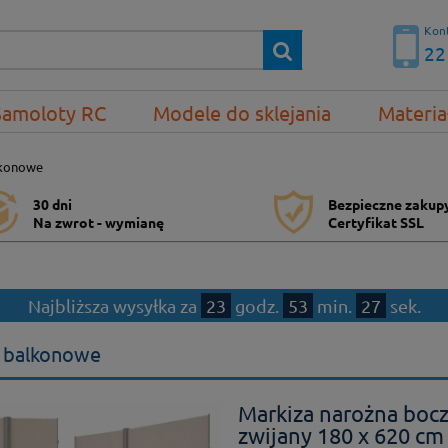
Kont
22
Samoloty RC
Modele do sklejania
Materia
lkonowe
30 dni
Bezpieczne zakup
Na zwrot - wymianę
Certyfikat SSL
Najbliższa wysyłka za
23
godz.
53
min.
27
sek.
 balkonowe
Markiza narożna boc
zwijany 180 x 620 c