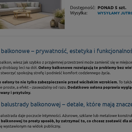
Dostępność:
PONAD 5 szt.
Wysyłka:
WYSYŁAMY JUTR
 balkonowe – prywatność, estetyka i funkcjonalno
balkon, wiesz jak szybko z przyjemnej przestrzeni może zamienić się w miejsc
dy drobiazg leci na dół.
Osłony balkonowe rozwiązują te problemy bez wie
 stworzyć spokojną strefę i podnieść komfort codziennego życia.
 osłony to nie tylko zabezpieczenie przed wścibskim wzrokiem.
To także
ie proste, a efekt – zauważalny od razu.
Dodatkowo osłona poprawia wygląd b
any i przytulny.
balustrady balkonowej – detale, które mają znacz
balustrada daje poczucie intymności. Ażurowe, szklane lub metalowe konstru
 balkonowej to prosty sposób, by zatrzymać to, co chcesz zostawić dla si
się wystawionym na widok publiczny.