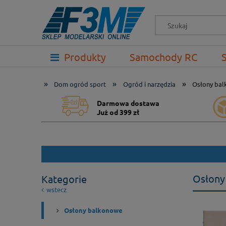
-->
Produkty
Samochody RC
Prezenty
»
»
»
Dom ogród sport
Ogród i narzędzia
Osłony ba
Darmowa dostawa
Już od 399 zł
Osłony
Kategorie
wstecz
Osłony balkonowe