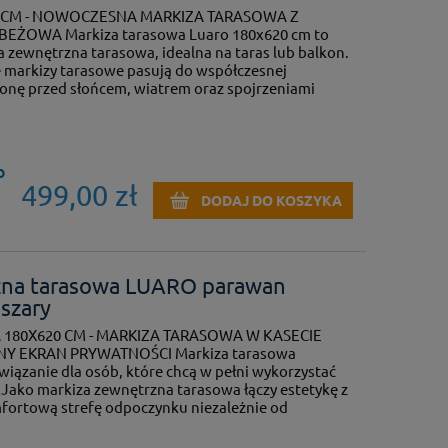
 CM - NOWOCZESNA MARKIZA TARASOWA Z
ŻOWA Markiza tarasowa Luaro 180x620 cm to
a zewnętrzna tarasowa, idealna na taras lub balkon.
 markizy tarasowe pasują do współczesnej
ronę przed słońcem, wiatrem oraz spojrzeniami
O
499,00 zł
DODAJ DO KOSZYKA
zna tarasowa LUARO parawan
 szary
180X620 CM - MARKIZA TARASOWA W KASECIE
Y EKRAN PRYWATNOŚCI Markiza tarasowa
iązanie dla osób, które chcą w pełni wykorzystać
 Jako markiza zewnętrzna tarasowa łączy estetykę z
fortową strefę odpoczynku niezależnie od