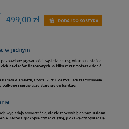
O
499,00 zł
DODAJ DO KOSZYKA
ść w jednym
e pozbawione prywatności. Sąsiedzi patrzą, wiatr hula, słońce
lkich nakładów finansowych.
W kilka minut możesz osłonić
 bariera dla wiatru, słońca, kurzu i deszczu. Ich zastosowanie
alkonu i sprawia, że staje się on bardziej
enie
kcje wyglądają nowocześnie, ale nie zapewniają osłony.
Osłona
ebie.
Możesz spokojnie czytać książkę, pić kawę czy opalać się,