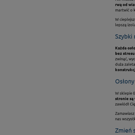
rwą od wiat
martwić o k
W cieplejsz
lepszą izol
Szybki
Każda osło
bez stresu
zwinąć, wyc
duża zalet
konstrukcj
Osłony 
W sklepie 
stronie są
zawiódł Cię
Zamawiasz 
nas wszystk
Zmień s