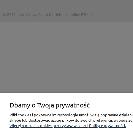
(c)2019 Internetowy Sklep Modelarski online F3M.pl
Dbamy o Twoją prywatność
Pliki cookies i pokrewne im technologie umożliwiają poprawne działan
sklepu lub dostosować użycie plików do swoich preferencji, wybierając
Więcej o plikach cookies przeczytasz w naszej Polityce prywatności.