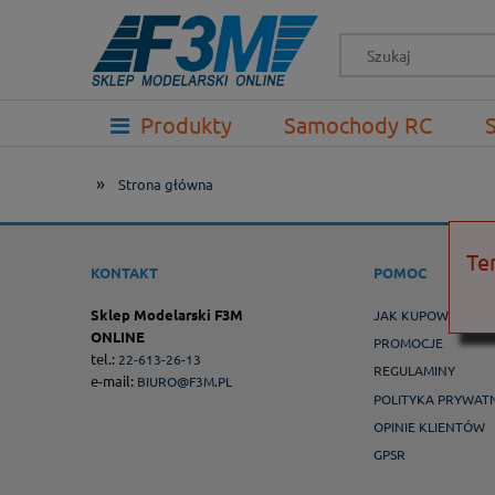
-->
Produkty
Samochody RC
Prezenty
»
Strona główna
Te
KONTAKT
POMOC
Sklep Modelarski F3M
JAK KUPOWAĆ ?
ONLINE
PROMOCJE
tel.:
22-613-26-13
REGULAMINY
e-mail:
BIURO@F3M.PL
POLITYKA PRYWAT
OPINIE KLIENTÓW
GPSR