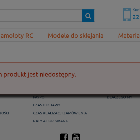
Kont
22
Samoloty RC
Modele do sklejania
Materia
n produkt jest niedostępny.
PŁATNOŚCI I DOSTAWA
GWARANCJA I Z
FORMY PŁATNOŚCI
REKLAMACJE I ZW
PAYPO
DLACZEGO MY
CZAS DOSTAWY
NOŚCI
CZAS REALIZACJI ZAMÓWIENIA
RATY ALIOR MBANK