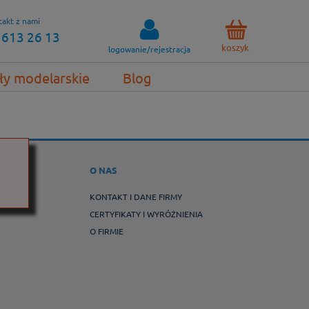
akt z nami
 613 26 13
koszyk
logowanie/rejestracja
ły modelarskie
Blog
WROT
O NAS
ROTY
KONTAKT I DANE FIRMY
CERTYFIKATY I WYRÓŻNIENIA
O FIRMIE