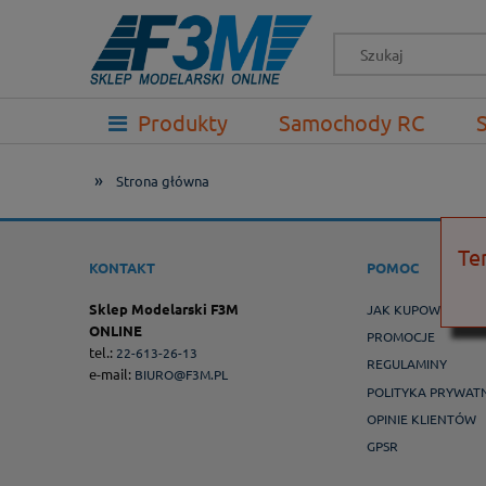
-->
Produkty
Samochody RC
Prezenty
»
Strona główna
Te
KONTAKT
POMOC
Sklep Modelarski F3M
JAK KUPOWAĆ ?
ONLINE
PROMOCJE
tel.:
22-613-26-13
REGULAMINY
e-mail:
BIURO@F3M.PL
POLITYKA PRYWAT
OPINIE KLIENTÓW
GPSR