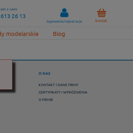
akt z nami
 613 26 13
koszyk
logowanie/rejestracja
ły modelarskie
Blog
WROT
O NAS
ROTY
KONTAKT I DANE FIRMY
CERTYFIKATY I WYRÓŻNIENIA
O FIRMIE