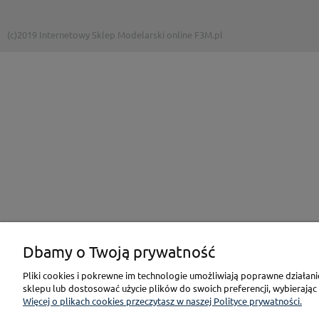
(c)2019 Internetowy Sklep Modelarski online F3M.pl
Dbamy o Twoją prywatność
Pliki cookies i pokrewne im technologie umożliwiają poprawne działan
sklepu lub dostosować użycie plików do swoich preferencji, wybierając
Więcej o plikach cookies przeczytasz w naszej Polityce prywatności.