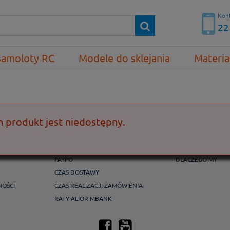
Kont
22
Samoloty RC
Modele do sklejania
Materia
n produkt jest niedostępny.
PŁATNOŚCI I DOSTAWA
GWARANCJA I Z
FORMY PŁATNOŚCI
REKLAMACJE I ZW
PAYPO
DLACZEGO MY
CZAS DOSTAWY
NOŚCI
CZAS REALIZACJI ZAMÓWIENIA
RATY ALIOR MBANK