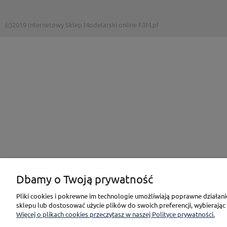
(c)2019 Internetowy Sklep Modelarski online F3M.pl
Dbamy o Twoją prywatność
Pliki cookies i pokrewne im technologie umożliwiają poprawne działan
sklepu lub dostosować użycie plików do swoich preferencji, wybierając
Więcej o plikach cookies przeczytasz w naszej Polityce prywatności.