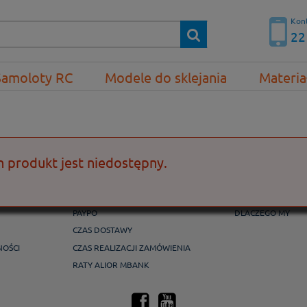
Kont
22
Samoloty RC
Modele do sklejania
Materia
n produkt jest niedostępny.
PŁATNOŚCI I DOSTAWA
GWARANCJA I Z
FORMY PŁATNOŚCI
REKLAMACJE I ZW
PAYPO
DLACZEGO MY
CZAS DOSTAWY
NOŚCI
CZAS REALIZACJI ZAMÓWIENIA
RATY ALIOR MBANK