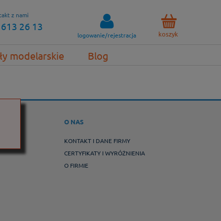
akt z nami
 613 26 13
koszyk
logowanie/rejestracja
ły modelarskie
Blog
WROT
O NAS
ROTY
KONTAKT I DANE FIRMY
CERTYFIKATY I WYRÓŻNIENIA
O FIRMIE