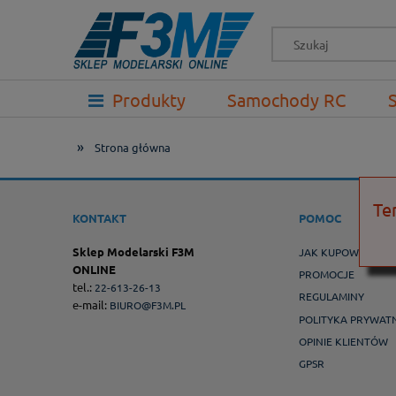
-->
Produkty
Samochody RC
Prezenty
»
Strona główna
Te
KONTAKT
POMOC
Sklep Modelarski F3M
JAK KUPOWAĆ ?
ONLINE
PROMOCJE
tel.:
22-613-26-13
REGULAMINY
e-mail:
BIURO@F3M.PL
POLITYKA PRYWAT
OPINIE KLIENTÓW
GPSR