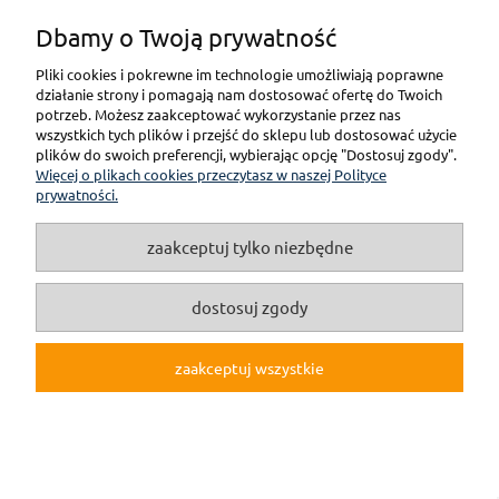
Dbamy o Twoją prywatność
Pliki cookies i pokrewne im technologie umożliwiają poprawne
pokaż pełną wersję strony
działanie strony i pomagają nam dostosować ofertę do Twoich
potrzeb. Możesz zaakceptować wykorzystanie przez nas
wszystkich tych plików i przejść do sklepu lub dostosować użycie
(c)2019 Internetowy Sklep Modelarski online F3M.pl
plików do swoich preferencji, wybierając opcję "Dostosuj zgody".
Więcej o plikach cookies przeczytasz w naszej Polityce
Sklep internetowy Shoper.pl
prywatności.
zaakceptuj tylko niezbędne
dostosuj zgody
zaakceptuj wszystkie