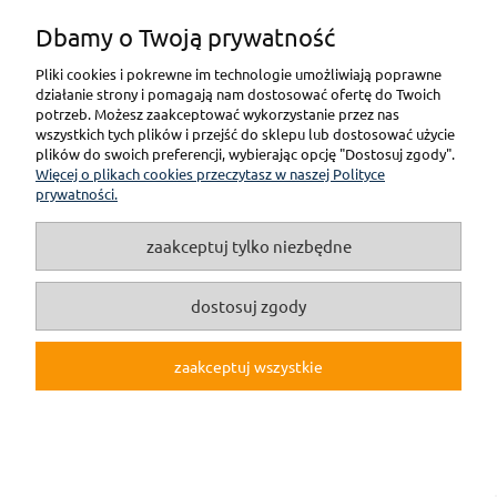
Dbamy o Twoją prywatność
Pliki cookies i pokrewne im technologie umożliwiają poprawne
pokaż pełną wersję strony
działanie strony i pomagają nam dostosować ofertę do Twoich
potrzeb. Możesz zaakceptować wykorzystanie przez nas
wszystkich tych plików i przejść do sklepu lub dostosować użycie
(c)2019 Internetowy Sklep Modelarski online F3M.pl
plików do swoich preferencji, wybierając opcję "Dostosuj zgody".
Więcej o plikach cookies przeczytasz w naszej Polityce
Sklep internetowy Shoper.pl
prywatności.
zaakceptuj tylko niezbędne
dostosuj zgody
zaakceptuj wszystkie