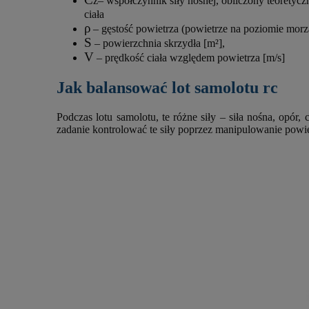
z– współczynnik siły nośnej, obliczony teoretycz
ciała
ρ
– gęstość powietrza (powietrze na poziomie morz
S
– powierzchnia skrzydła [m²],
V
– prędkość ciała względem powietrza [m/s]
Jak balansować lot samolotu rc
Podczas lotu samolotu, te różne siły – siła nośna, opó
zadanie kontrolować te siły poprzez manipulowanie powier