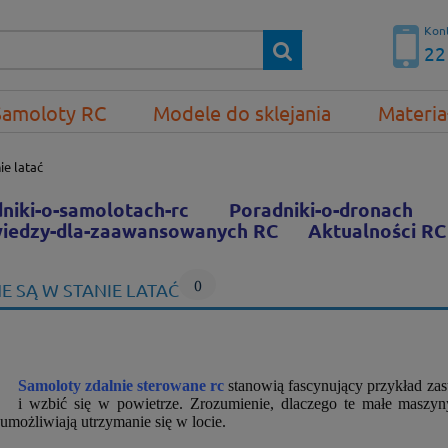
Kont
22
Samoloty RC
Modele do sklejania
Materia
ie latać
niki-o-samolotach-rc
Poradniki-o-dronach
iedzy-dla-zaawansowanych RC
Aktualności RC
0
 SĄ W STANIE LATAĆ
Samoloty zdalnie sterowane rc
stanowią fascynujący przykład zas
i wzbić się w powietrze. Zrozumienie, dlaczego te małe maszyny
 umożliwiają utrzymanie się w locie.