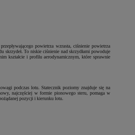
ć przepływającego powietrza wzrasta, ciśnienie powietrza
odu skrzydeł. To niskie ciśnienie nad skrzydłami powoduje
im kształcie i profilu aerodynamicznym, które sprawnie
owagi podczas lotu. Statecznik poziomy znajduje się na
ionowy, najczęściej w formie pionowego steru, pomaga w
ożądanej pozycji i kierunku lotu.