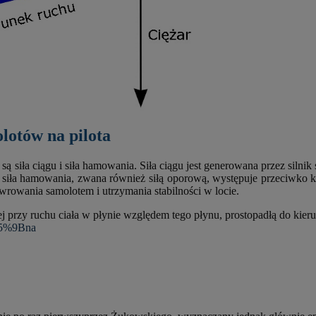
lotów na pilota
iła ciągu i siła hamowania. Siła ciągu jest generowana przez silnik 
i siła hamowania, zwana również siłą oporową, występuje przeciwko ki
ewrowania samolotem i utrzymania stabilności w locie.
j przy ruchu ciała w płynie względem tego płynu, prostopadłą do kier
C5%9Bna