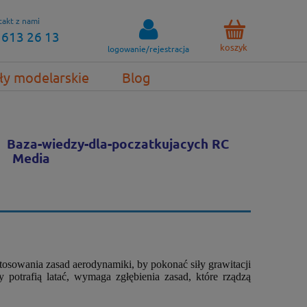
akt z nami
 613 26 13
koszyk
logowanie/rejestracja
ły modelarskie
Blog
Baza-wiedzy-dla-poczatkujacych RC
Media
tosowania zasad aerodynamiki, by pokonać siły grawitacji
 potrafią latać, wymaga zgłębienia zasad, które rządzą