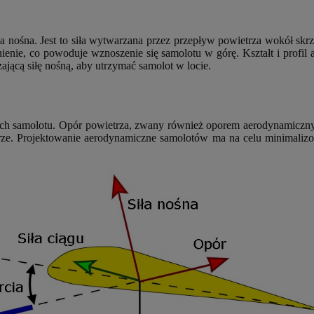
a nośna. Jest to siła wytwarzana przez przepływ powietrza wokół skrz
śnienie, co powoduje wznoszenie się samolotu w górę. Kształt i profil
jącą siłę nośną, aby utrzymać samolot w locie.
 ruch samolotu. Opór powietrza, zwany również oporem aerodynamicznym
etrze. Projektowanie aerodynamiczne samolotów ma na celu minimalizow