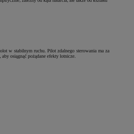
rycznie, zależny od kąta natarcia, ale także od kształtu
olot w stabilnym ruchu. Pilot zdalnego sterowania ma za
, aby osiągnąć pożądane efekty lotnicze.